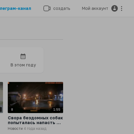
леграм-канал
создать
Мой аккаунт
В этом году
8
8
1:55
Свора бездомных собак
попыталась напасть на
супружескую пару
Новости
4 года назад