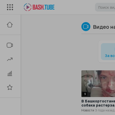
Видео н
За в
9
В Башкортостан
собака растерза
лицо десятилет
Новости
3 года назад
девочки