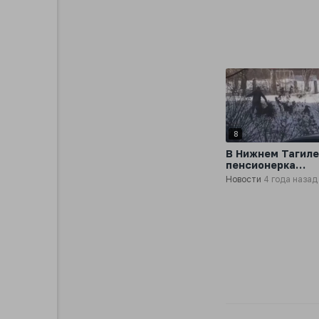
8
В Нижнем Тагиле
пенсионерка
подверглась
Новости
4 года назад
нападению стаи
бездомных
агрессивных псо