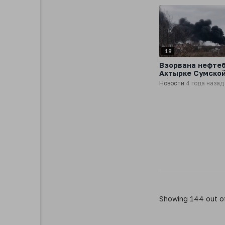
18
Взорвана нефтеб
Ахтырке Сумско
области
Новости
4 года назад
Showing 144 out o