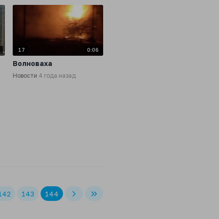
7
17
0:06
Волноваха
Новости
4 года назад
142
143
144