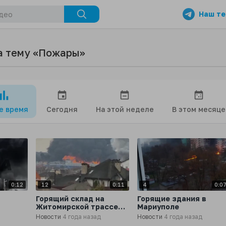
Наш те
а тему «Пожары»
се время
Сегодня
На этой неделе
В этом месяце
0:12
12
0:11
4
0:0
Горящий склад на
Горящие здания в
Житомирской трассе
Мариуполе
под Киевом
Новости
4 года назад
Новости
4 года назад