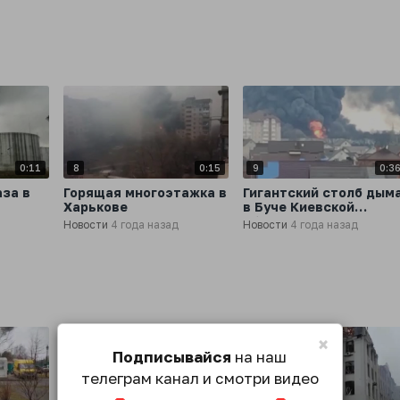
0:11
8
0:15
9
0:3
за в
Горящая многоэтажка в
Гигантский столб дым
Харькове
в Буче Киевской
области
Новости
4 года назад
Новости
4 года назад
×
Подписывайся
на наш
телеграм канал и смотри видео