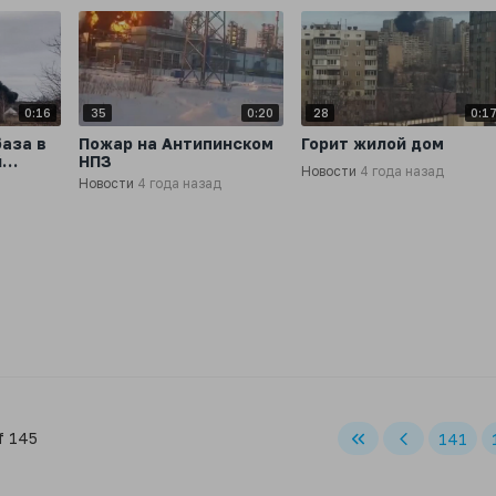
0:16
35
0:20
28
0:1
аза в
Пожар на Антипинском
Горит жилой дом
й
НПЗ
Новости
4 года назад
Новости
4 года назад
f 145
141