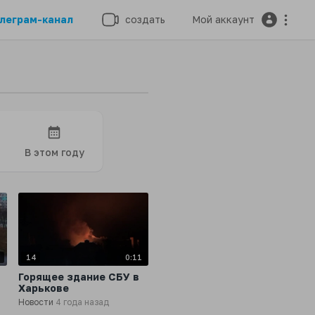
леграм-канал
создать
Мой аккаунт
В этом году
7
14
0:11
Горящее здание СБУ в
Харькове
Новости
4 года назад