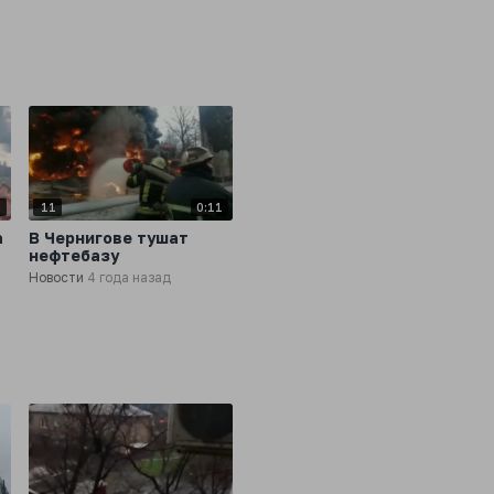
6
11
0:11
а
В Чернигове тушат
нефтебазу
Новости
4 года назад