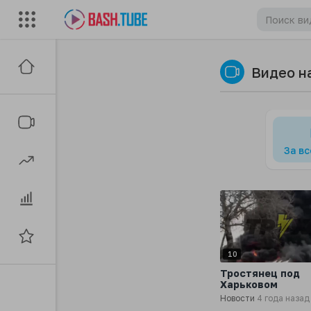
Видео н
За в
10
Тростянец под
Харьковом
Новости
4 года назад