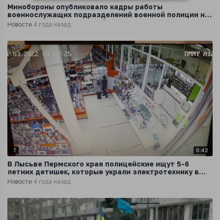
Минобороны опубликовало кадры работы
военнослужащих подразделений военной полиции на
блокпосту в Черниговской области
Новости
4 года назад
7
0:42
В Лысьве Пермского края полицейские ищут 5-6
летних детишек, которые украли электротехнику в
магазине DNS
Новости
4 года назад