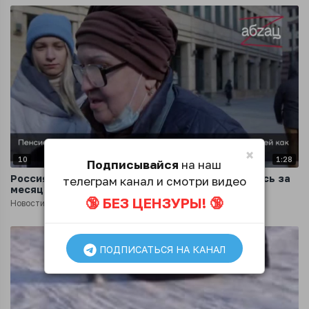
×
10
1:28
Подписывайся
на наш
Россиян спросили на улице, что у них изменилось за
телеграм канал и смотри видео
месяц санкций
🔞 БЕЗ ЦЕНЗУРЫ! 🔞
Новости
4 года назад
ПОДПИСАТЬСЯ НА КАНАЛ