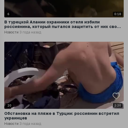
6
0:18
В турецкой Алании охранники отеля избили
россиянина, который пытался защитить от них свою
супругу
Новости
3 года назад
20
2:20
Обстановка на пляже в Турции: россиянин встретил
украинцев
Новости
3 года назад