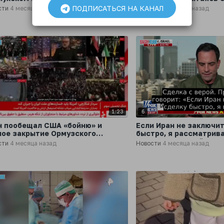
естане
мужчину, которому ста
ПОДПИСАТЬСЯ НА КАНАЛ
сти
4 месяца назад
Новости
4 месяца назад
1:23
6
н пообещал США «бойню» и
Если Иран не заключит
ное закрытие Ормузского
быстро, я рассматрив
лива
возможность всё разр
сти
4 месяца назад
Новости
4 месяца назад
захватить нефть, - Тр