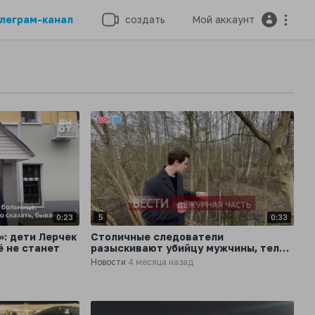
леграм-канал
создать
Мой аккаунт
0:23
5
0:33
»: дети Лерчек
Столичные следователи
ё не станет
разыскивают убийцу мужчины, тело
которого обнаружили в чемодане на
Новости
4 месяца назад
северо-востоке Москвы