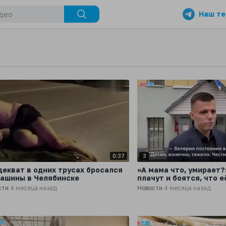
Наш те
0:37
3
декват в одних трусах бросался
«А мама что, умирает?
машины в Челябинске
плачут и боятся, что е
сти
4 месяца назад
Новости
4 месяца назад