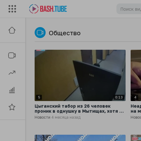
Общество
5
0:13
4
Цыганский табор из 26 человек
Неа
проник в однушку в Мытищах, хотя по
на 
договору должны были заселиться
Новости
4 месяца назад
Ново
двое