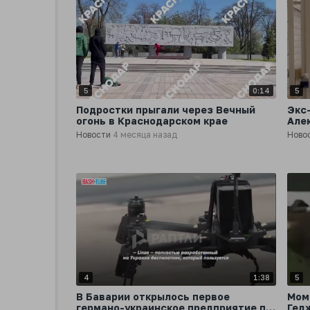
5
0:14
5
Подростки прыгали через Вечный
Экс
огонь в Краснодарском крае
Але
год
Новости
4 месяца назад
Ново
4
1:38
5
В Баварии открылось первое
Мом
германо-украинское предприятие по
Гед