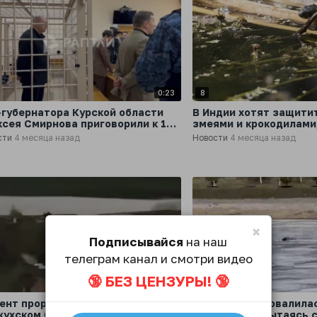
0:23
8
-губернатора Курской области
В Индии хотят защити
ксея Смирнова приговорили к 14
змеями и крокодилами
ам колонии строгого режима
сти
4 месяца назад
Новости
4 месяца назад
×
Подписывайся
на наш
телеграм канал и смотри видео
🔞 БЕЗ ЦЕНЗУРЫ! 🔞
0:08
4
ент прорыва дамбы на
Школьница провалилас
жухском водохранилище в
озере в Уфе, пытаясь 