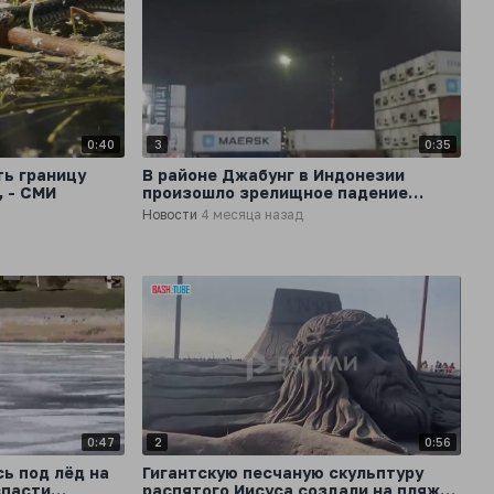
0:40
3
0:35
ть границу
В районе Джабунг в Индонезии
, - СМИ
произошло зрелищное падение
космического мусора
Новости
4 месяца назад
0:47
2
0:56
ь под лёд на
Гигантскую песчаную скульптуру
спасти
распятого Иисуса создали на пляже