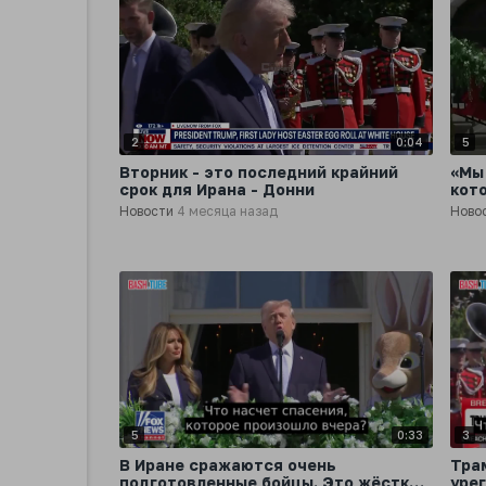
2
0:04
5
Вторник - это последний крайний
«Мы
срок для Ирана - Донни
кот
про
Новости
4 месяца назад
Ново
5
0:33
3
В Иране сражаются очень
Тра
подготовленные бойцы. Это жёсткие,
уре