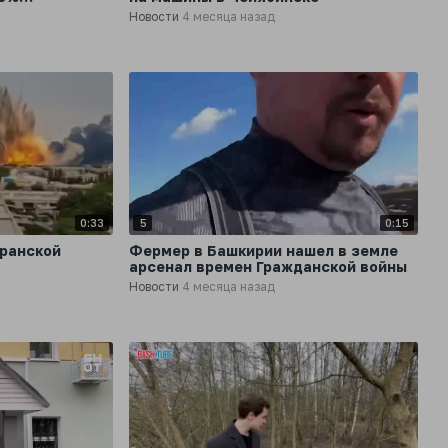
оизводства
Новости
4 месяца назад
отают»
0:33
5
0:15
иранской
Фермер в Башкирии нашел в земле
арсенал времен Гражданской войны
Новости
4 месяца назад