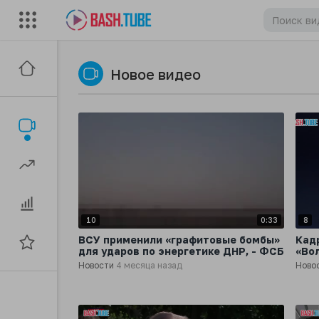
Новое видео
10
0:33
8
ВСУ применили «графитовые бомбы»
Кад
для ударов по энергетике ДНР, - ФСБ
«Во
Новости
4 месяца назад
Ново