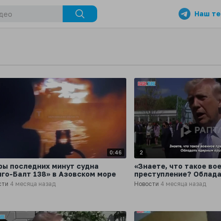
Наш те
0:46
2
ры последних минут судна
«Знаете, что такое во
лго-Балт 138» в Азовском море
преступление? Облад
оружием», - Дональд 
сти
4 месяца назад
Новости
4 месяца назад