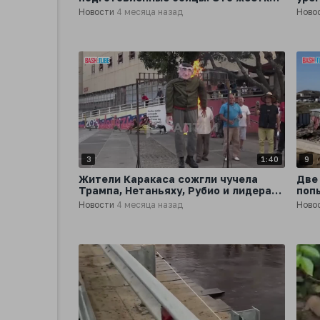
крепкие люди, - Трамп
Новости
4 месяца назад
Ново
3
1:40
9
Жители Каракаса сожгли чучела
Две
Трампа, Нетаньяху, Рубио и лидера
поп
оппозиции Венесуэлы
Даг
Новости
4 месяца назад
Ново