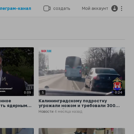
леграм-канал
создать
Мой аккаунт
0:09
5
0:24
енное
Калининградскому подростку
ать ядерным
угрожали ножом и требовали 300
Трамп
000 рублей за «долги» погибшего на
Новости
4 месяца назад
СВО брата