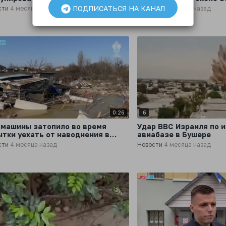
нефтехимического пр
ПОДПИСАТЬСЯ НА КАНАЛ
сти
4 месяца назад
Новости
4 месяца назад
Ирана, больше не раб
0:26
6
 машины затопило во время
Удар ВВС Израиля по 
ытки уехать от наводнения в
авиабазе в Бушере
естане
сти
4 месяца назад
Новости
4 месяца назад