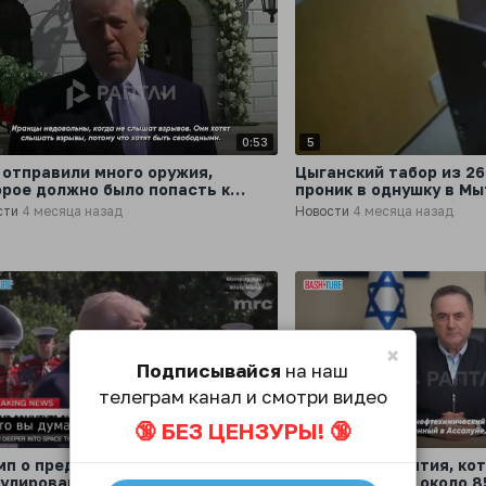
0:53
5
 отправили много оружия,
Цыганский табор из 26
орое должно было попасть к
проник в однушку в Мы
тестующим»
договору должны были
сти
4 месяца назад
Новости
4 месяца назад
двое
×
Подписывайся
на наш
телеграм канал и смотри видео
🔞 БЕЗ ЦЕНЗУРЫ! 🔞
0:11
6
мп о предложении Ирана по
«Два предприятия, ко
гулированию конфликта
обеспечивают около 