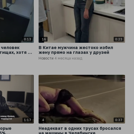
0:13
16
0:23
 человек
В Китае мужчина жестоко избил
тищах, хотя по
жену прямо на глазах у друзей
 заселиться
Новости
4 месяца назад
1:17
4
0:37
торые
Неадекват в одних трусах бросался
85%
на машины в Челябинске