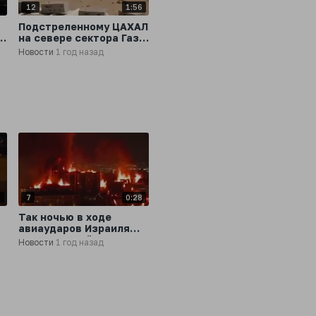
5
12
1:56
Подстреленному ЦАХАЛ
на севере сектора Газа
мальчику 12 лет
Новости
1 год назад
местные жители
пришли оказать первую
помощь
1
7
0:28
Так ночью в ходе
авиаударов Израиля
выглядел Бейрут,
Новости
1 год назад
который раньше
называли Парижем
т
Ближнего Востока