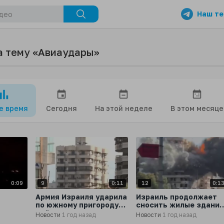
Наш те
а тему «Авиаудары»
се время
Сегодня
На этой неделе
В этом месяце
0:09
9
0:11
12
0:1
Армия Израиля ударила
Израиль продолжает
по южному пригороду
сносить жилые здания
Бейрута: полностью
в столице Ливана
Новости
1 год назад
Новости
1 год назад
жилые
уничтожен
Бейруте с помощью