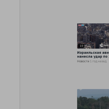
кварталы Бейру
10
Израильская ав
нанесла удар по
зданиям в южно
Новости
1 год назад
пригороде Бейру
передает
корреспондент 
Новости