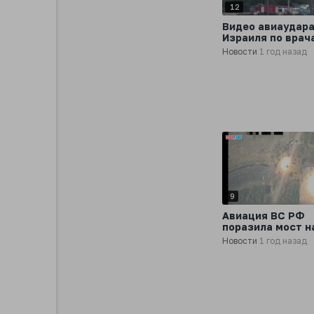
12
Видео авиаудар
Израиля по врач
городе Сур на юг
Новости
1 год назад
Ливана, в резул
которого, как
сообщается, пог
доктора
9
Авиация ВС РФ
поразила мост н
трассе Артемовс
Новости
1 год назад
Славянск