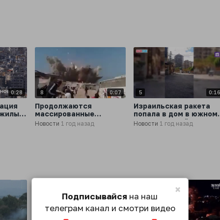
та
многоэтажный жилой
авиаударов
дом
0:28
8
0:07
5
0:1
иация
Продолжаются
Израильская ракета
 жилым
массированные
попала в дом в южном
м
авиаудары Израиля и
пригороде Бейрута
Новости
1 год назад
Новости
1 год назад
та,
по сектору Газа
РИА
×
Подписывайся
на наш
телеграм канал и смотри видео