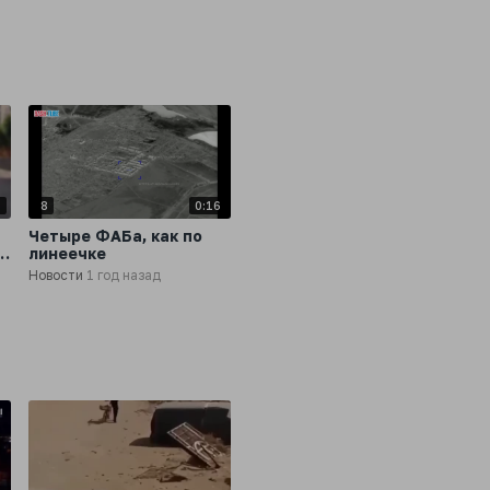
израильского
авиаудара по Бейруту
6
8
0:16
Четыре ФАБа, как по
линеечке
Новости
1 год назад