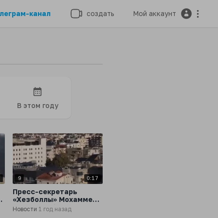
леграм-канал
создать
Мой аккаунт
В этом году
3
9
0:17
Пресс-секретарь
«Хезболлы» Мохаммед
Афиф погиб в
Новости
1 год назад
результате