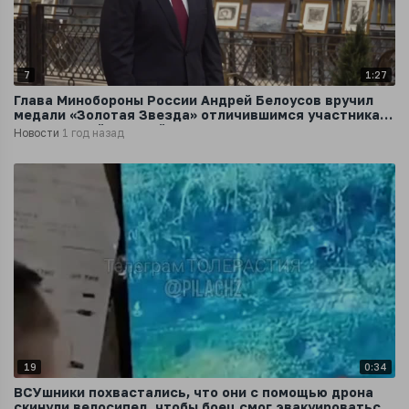
7
1:27
Глава Минобороны России Андрей Белоусов вручил
медали «Золотая Звезда» отличившимся участникам
специальной военной операции
Новости
1 год назад
19
0:34
ВСУшники похвастались, что они с помощью дрона
скинули велосипед, чтобы боец смог эвакуироваться