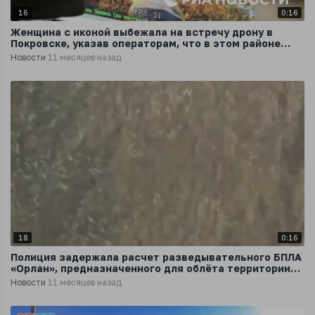
16
0:16
Женщина с иконой выбежала на встречу дрону в
Покровске, указав операторам, что в этом районе
укрываются мирные жители
Новости
11 месяцев назад
18
0:16
Полиция задержала расчет разведывательного БПЛА
«Орлан», предназначенного для облёта территории
по задаче Минобороны
Новости
11 месяцев назад