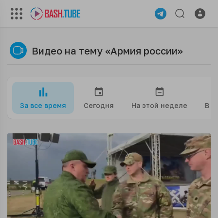
Видео на тему «Армия россии»
За все время
Сегодня
На этой неделе
В э