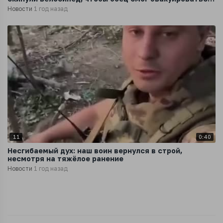
с поля боя
Новости
1 год назад
11
0:40
Несгибаемый дух: наш воин вернулся в строй,
несмотря на тяжёлое ранение
Новости
1 год назад