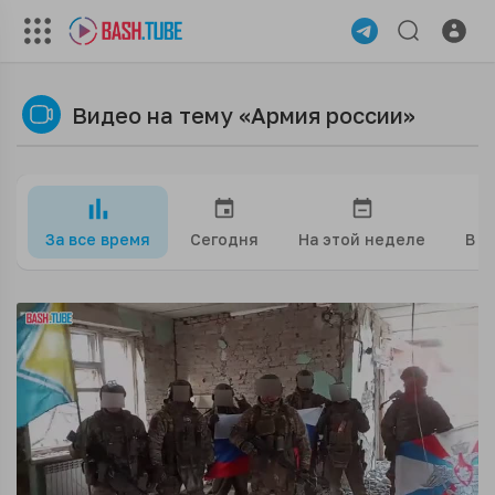
Видео на тему «Армия россии»
За все время
Сегодня
На этой неделе
В э