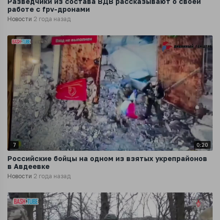
Разведчики из состава ВДВ рассказывают о своей
работе с fpv-дронами
Новости
2 года назад
7
0:20
Российские бойцы на одном из взятых укрепрайонов
в Авдеевке
Новости
2 года назад