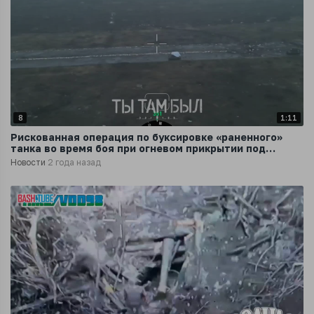
8
1:11
Рискованная операция по буксировке «раненного»
танка во время боя при огневом прикрытии под
командованием комроты «Савы»
Новости
2 года назад