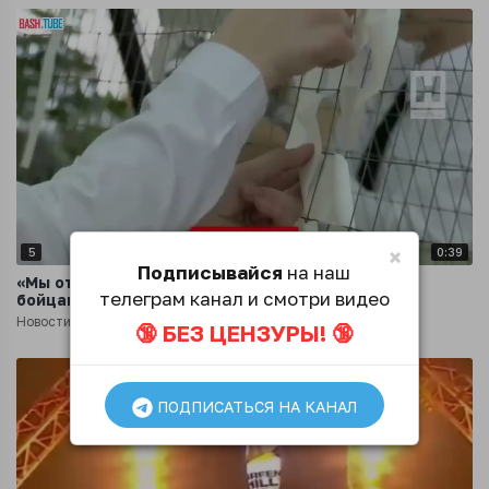
×
5
0:39
Подписывайся
на наш
«Мы ответили: мы - с вами! Мы хотим помогать
телеграм канал и смотри видео
бойцам»
Новости
2 года назад
🔞 БЕЗ ЦЕНЗУРЫ! 🔞
ПОДПИСАТЬСЯ НА КАНАЛ