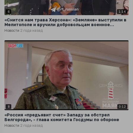
6
1:14
«Снится нам трава Херсона»: «Земляне» выступили в
Мелитополе и вручили добровольцам военное
оборудование
Новости
2 года назад
8
0:12
«Россия «предъявит счет» Западу за обстрел
Белгорода», - глава комитета Госдумы по обороне
Новости
2 года назад