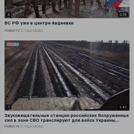
5
0:35
ВС РФ уже в центре Авдеевки
Новости
2 года назад
7
1:42
Звуковещательные станции российских Вооруженных
сил в зоне СВО транслируют для войск Украины
похоронный марш
Новости
2 года назад