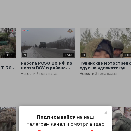
1:05
9
1:43
8
0:0
Работа РСЗО ВС РФ по
Тувинские мотострелк
 Т-72
целям ВСУ в районе
едут на «дискотеку»
ом
Марьинки
Новости
3 года назад
Новости
3 года назад
×
Подписывайся
на наш
телеграм канал и смотри видео