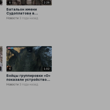
1
6
2:26
Батальон имени
Судоплатова в
Запорожской области
Новости
3 года назад
пополнился
добровольцами из
Сербии
6
6
1:02
Бойцы группировки «О»
показали устройство
своего быта на
Новости
3 года назад
передовой