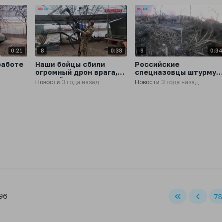
0:21
8
0:38
9
0:3
работе
Наши бойцы сбили
Российские
огромный дрон врага,
спецназовцы штурмую
несший 4 гранаты
позиции ВСУ в
Новости
3 года назад
Новости
3 года назад
Новоселковском на
Сватовском
направлении
 96
7