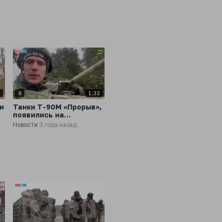
8
8
1:32
и
Танки Т-90М «Прорыв»,
появились на
Запорожском
Новости
3 года назад
направлении