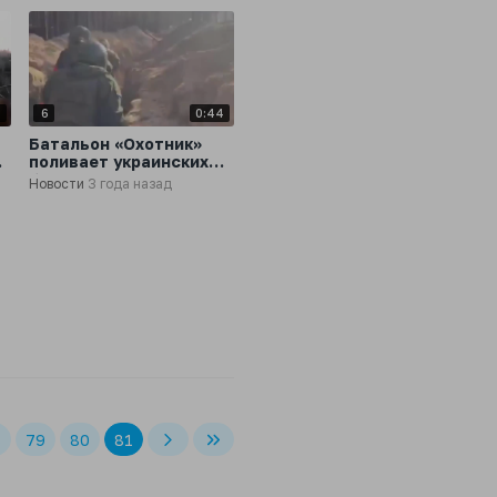
4
6
0:44
Батальон «Охотник»
т
поливает украинских
боевиков прицельным
Новости
3 года назад
огнём
8
79
80
81