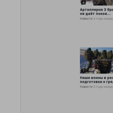
6
Артиллерия 3 бр
не даёт покоя
всушникам на ли
Новости
3 года назад
боевого
соприкосновени
7
Наши воины в р
подготовки к гр
боям в зоне СВО
Новости
3 года назад