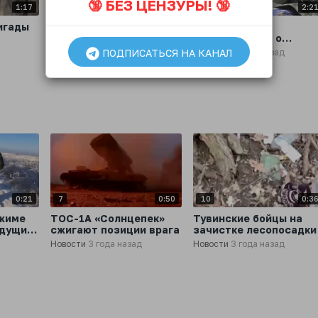
🔞 БЕЗ ЦЕНЗУРЫ! 🔞
1:17
8
0:42
4
2:2
игады
Трофейная украинская
Наши бойцы
командирская боевая
рассказывают о
нии
разведывательная
тяжёлых боях за
ПОДПИСАТЬСЯ НА КАНАЛ
Новости
3 года назад
Новости
3 года назад
машина БРМ-1К
Угледар
я
0:21
7
0:50
10
0:3
ежиме
ТОС-1А «Солнцепек»
Тувинские бойцы на
ядущим
сжигают позиции врага
зачистке лесопосадки
Новости
3 года назад
Новости
3 года назад