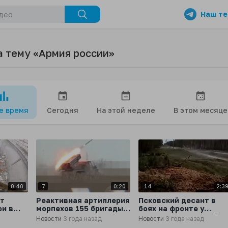
Наш те
а тему «Армия россии»
се время
Сегодня
На этой неделе
В этом месяце
0:40
7
0:20
14
2:3
ет
Реактивная артиллерия
Псковский десант в
и в
морпехов 155 бригады в
боях на фронте у
 Гора
ходе боев за Угледар
Сватово-Кременной
Новости
3 года назад
Новости
3 года назад