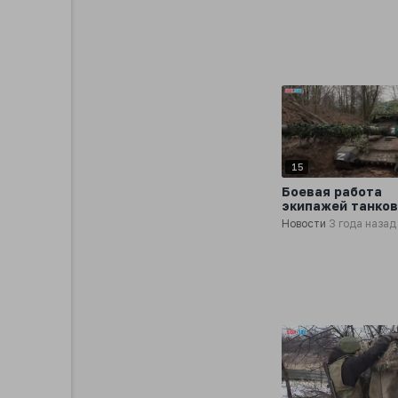
15
Боевая работа
экипажей танков
по врагу на прав
Новости
3 года назад
берегу Днепра