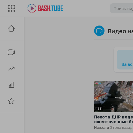
Видео н
За в
11
Пехота ДНР вед
ожесточенные бо
поселке Красная
Новости
3 года назад