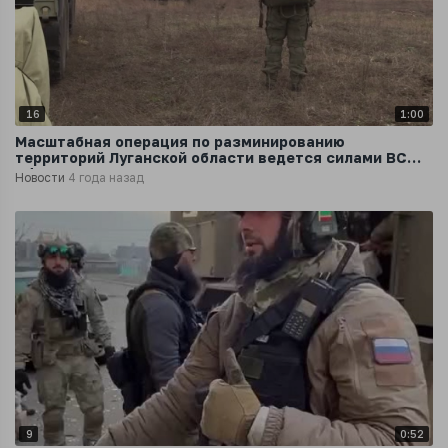
16
1:00
Масштабная операция по разминированию
территорий Луганской области ведется силами ВС
РФ
Новости
4 года назад
9
0:52