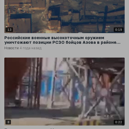
13
0:19
Российские военные высокоточным оружием
уничтожают позиции РСЗО бойцов Азова в районе
Азовсталь в Мариуполе
Новости
4 года назад
8
0:22