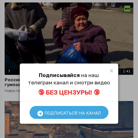
×
7
1:41
Подписывайся
на наш
Российские военные привезли около 30 тонн
телеграм канал и смотри видео
гумпомощи жителям Харьковской области
🔞 БЕЗ ЦЕНЗУРЫ! 🔞
Новости
4 года назад
ПОДПИСАТЬСЯ НА КАНАЛ