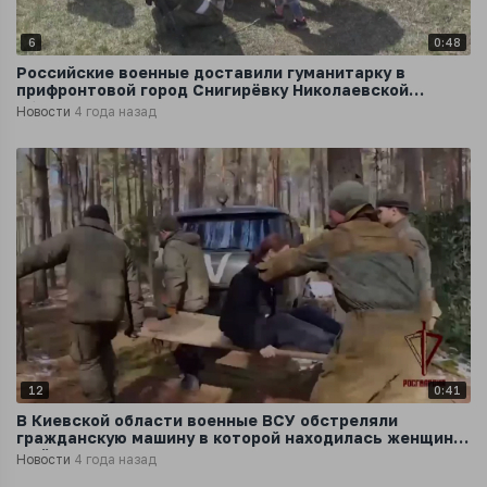
6
0:48
Российские военные доставили гуманитарку в
прифронтовой город Снигирёвку Николаевской
области
Новости
4 года назад
12
0:41
В Киевской области военные ВСУ обстреляли
гражданскую машину в которой находилась женщина
и её дочь
Новости
4 года назад