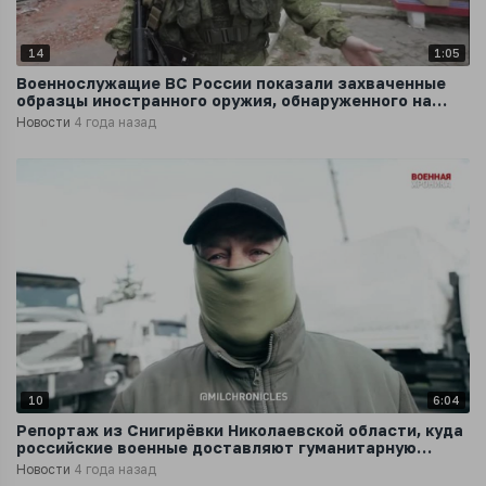
14
1:05
Военнослужащие ВС России показали захваченные
образцы иностранного оружия, обнаруженного на
территории Изюма
Новости
4 года назад
10
6:04
Репортаж из Снигирёвки Николаевской области, куда
российские военные доставляют гуманитарную
помощь
Новости
4 года назад