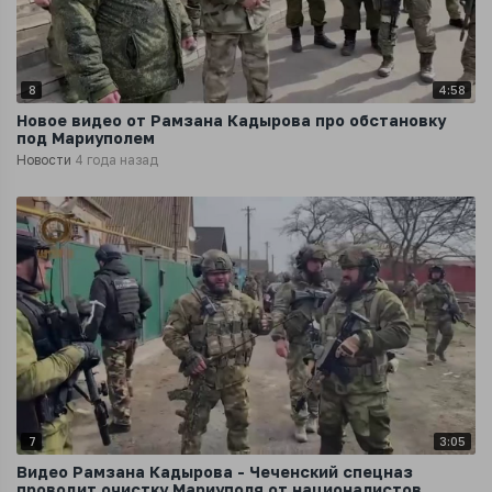
8
4:58
Новое видео от Рамзана Кадырова про обстановку
под Мариуполем
Новости
4 года назад
7
3:05
Видео Рамзана Кадырова - Чеченский спецназ
проводит очистку Мариуполя от националистов