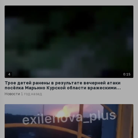
4
0:15
Трое детей ранены в результате вечерней атаки
посёлка Марьино Курской области вражескими
беспилотниками
Новости
1 год назад