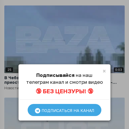
×
25
0:03
Подписывайся
на наш
В Чебоксарах после атаки беспилотников
телеграм канал и смотри видео
приостановлена работа Всероссийского научно-
исследовательского института релестроения
Новости
1 год назад
🔞 БЕЗ ЦЕНЗУРЫ! 🔞
ПОДПИСАТЬСЯ НА КАНАЛ