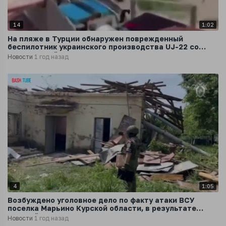
14
1:02
На пляже в Турции обнаружен поврежденный
беспилотник украинского производства UJ-22 со
взрывчаткой
Новости
1 год назад
4
1:05
Возбуждено уголовное дело по факту атаки ВСУ
поселка Марьино Курской области, в результате
которой пострадали дети
Новости
1 год назад