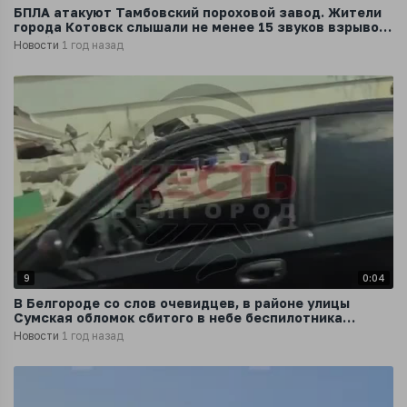
БПЛА атакуют Тамбовский пороховой завод. Жители
города Котовск слышали не менее 15 звуков взрывов
в небе
Новости
1 год назад
9
0:04
В Белгороде со слов очевидцев, в районе улицы
Сумская обломок сбитого в небе беспилотника
разрушил минимаркет АЗС
Новости
1 год назад