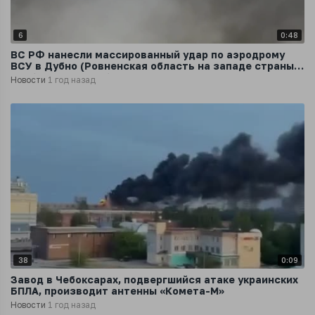
6
0:48
ВС РФ нанесли массированный удар по аэродрому
ВСУ в Дубно (Ровненская область на западе страны),
сообщили в Минобороны
Новости
1 год назад
38
0:09
Завод в Чебоксарах, подвергшийся атаке украинских
БПЛА, производит антенны «Комета-М»
Новости
1 год назад