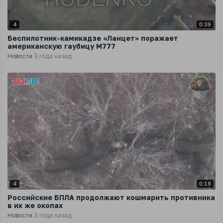
4
0:39
Беспилотник-камикадзе «Ланцет» поражает
американскую гаубицу M777
Новости
3 года назад
4
0:19
Российские БПЛА продолжают кошмарить противника
в их же окопах
Новости
3 года назад