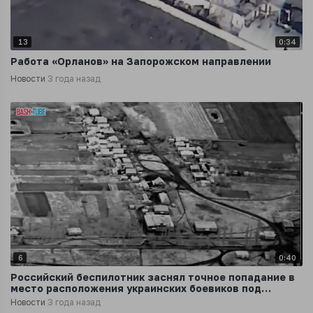
13
0:34
Работа «Орланов» на Запорожском направлении
Новости
3 года назад
6
0:40
Российский беспилотник заснял точное попадание в
место расположения украинских боевиков под
Купянском
Новости
3 года назад