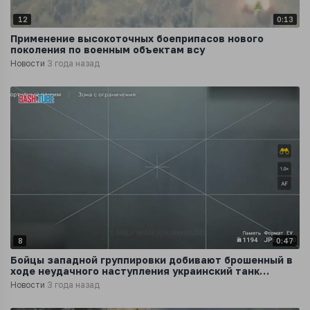
12
0:13
Применение высокоточных боеприпасов нового
поколения по военным объектам всу
Новости
3 года назад
8
0:47
Бойцы западной группировки добивают брошенный в
ходе неудачного наступления украинский танк
Т-64БВ
Новости
3 года назад