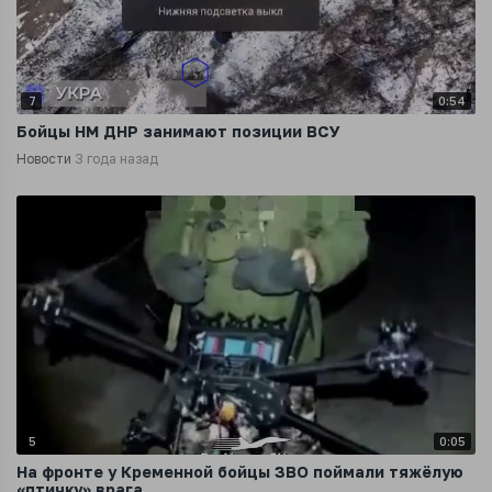
7
0:54
Бойцы НМ ДНР занимают позиции ВСУ
Новости
3 года назад
5
0:05
На фронте у Кременной бойцы ЗВО поймали тяжёлую
«птичку» врага