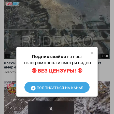
×
Подписывайся
на наш
9
0:18
телеграм канал и смотри видео
Российский барражирующий боеприпас поражает
американскую гаубицу М777 ВСУ
🔞 БЕЗ ЦЕНЗУРЫ! 🔞
Новости
3 года назад
ПОДПИСАТЬСЯ НА КАНАЛ