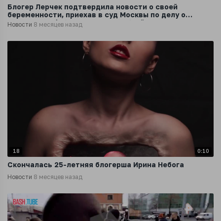
Блогер Лерчек подтвердила новости о своей
беременности, приехав в суд Москвы по делу о
выводе из РФ более 250 млн рублей
Новости
8 месяцев назад
18
0:10
Скончалась 25-летняя блогерша Ирина Небога
Новости
8 месяцев назад