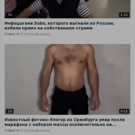
38
1:30
Инфоцыгана Subo, которого выгнали из России,
избили прямо на собственном стриме
Новости
8 месяцев назад
10
0:15
Известный фитнес-блогер из Оренбурга умер после
марафона с набором массы исключительно на
фастфуде
Новости
8 месяцев назад