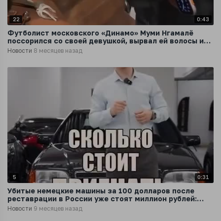
22
0:43
Футболист московского «Динамо» Муми Нгамалё
поссорился со своей девушкой, вырвал ей волосы и
выгнал из дома
Новости
8 месяцев назад
5
0:31
Убитые немецкие машины за 100 долларов после
реставрации в России уже стоят миллион рублей:
блогер показал превращение
Новости
9 месяцев назад