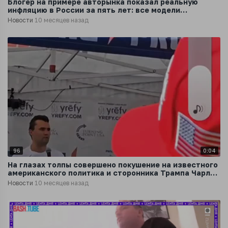
Блогер на примере авторынка показал реальную
инфляцию в России за пять лет: все модели
подорожали на 200–300%
Новости
10 месяцев назад
96
0:04
На глазах толпы совершено покушение на известного
американского политика и сторонника Трампа Чарли
Кирка
Новости
10 месяцев назад