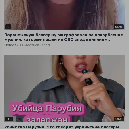
9
0:29
Воронежскую блогершу оштрафовали за оскорбление
мужчин, которые пошли на СВО «под влиянием
женщин»
Новости
11 месяцев назад
13
1:52
Убийство Парубия. Что говорят украинские блогеры