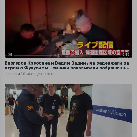
38
0:10
Блогеров Креосана и Вадим Вадимыча задержали за
стрим с Фукусимы - умники показывали заброшенный
после ядерной катастрофы дом
Новости
10 месяцев назад