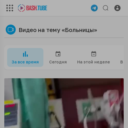
Видео на тему «Больницы»
За все время
Сегодня
На этой неделе
В э