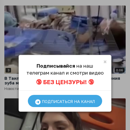
×
Подписывайся
на наш
3
0:06
телеграм канал и смотри видео
В Таиланде россиянка впала в кому после удаления
🔞 БЕЗ ЦЕНЗУРЫ! 🔞
зуба мудрости
Новости
4 месяца назад
ПОДПИСАТЬСЯ НА КАНАЛ