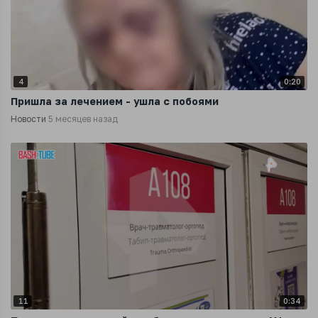
4
0:20
Пришла за лечением - ушла с побоями
Новости
5 месяцев назад
11
0:34