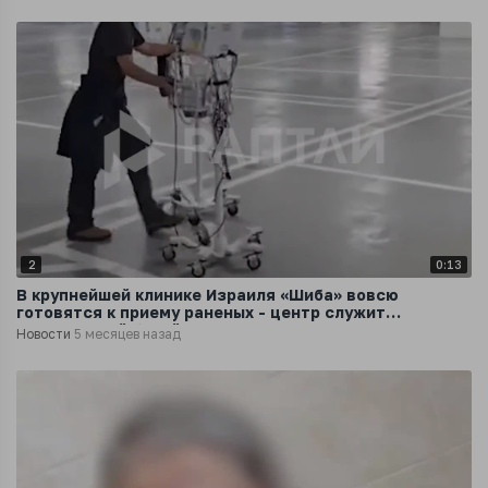
2
0:13
В крупнейшей клинике Израиля «Шиба» вовсю
готовятся к приему раненых - центр служит
медицинской базой ЦАХАЛ
Новости
5 месяцев назад