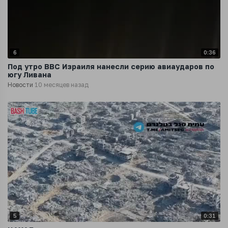
6
0:36
Под утро ВВС Израиля нанесли серию авиаударов по
югу Ливана
Новости
10 месяцев назад
5
0:31