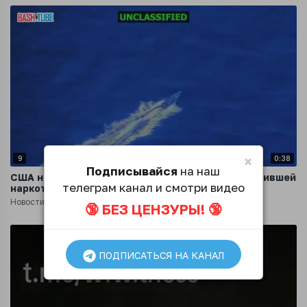
×
9
0:38
Подписывайся
на наш
США нанесли удар по четвёртой лодке, перевозившей
телеграм канал и смотри видео
наркотики в Карибском море
Новости
10 месяцев назад
🔞 БЕЗ ЦЕНЗУРЫ! 🔞
ПОДПИСАТЬСЯ НА КАНАЛ