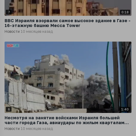
7
0:18
ВВС Израиля взорвали самое высокое здание в Газе -
16-этажную башню Mecca Tower
Новости
10 месяцев назад
6
1:40
Несмотря на занятие войсками Израиля большей
части города Газа, авиаудары по жилым кварталам
Газы продолжаются
Новости
10 месяцев назад