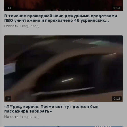
11
0:13
В течение прошедшей ночи дежурными средствами
ПВО уничтожено и перехвачено 46 украинских
беспилотных летательных аппаратов
Новости
1 год назад
4
0:12
«П**дец, короче. Прямо вот тут должен был
пассажира забирать»
Новости
1 год назад