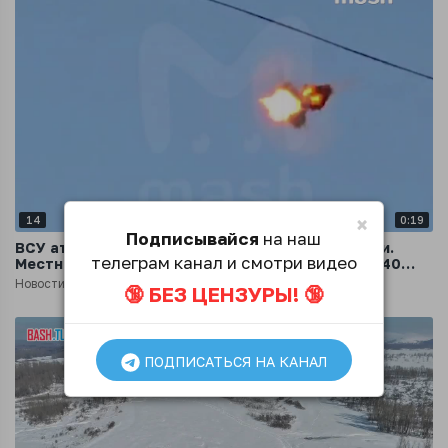
×
14
0:19
Подписывайся
на наш
ВСУ атаковали Железногорск в Курской области.
телеграм канал и смотри видео
Местные жители говорят, что слышали больше 40
взрывов - работает ПВО
Новости
1 год назад
🔞 БЕЗ ЦЕНЗУРЫ! 🔞
ПОДПИСАТЬСЯ НА КАНАЛ