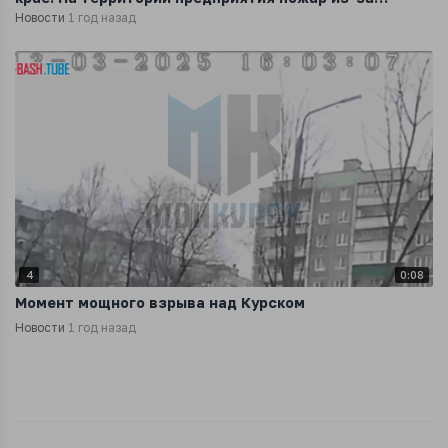
падения обломков сбитого БПЛА
Новости
1 год назад
4
0:08
Момент мощного взрыва над Курском
Новости
1 год назад