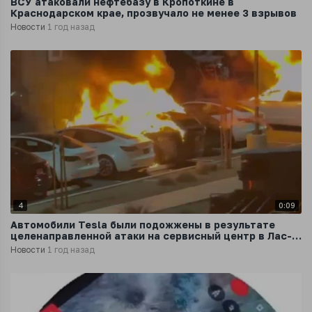
ВСУ атаковали нефтебазу в Кропоткине в
Краснодарском крае, прозвучало не менее 3 взрывов
Новости
1 год назад
4
0:09
Автомобили Tesla были подожжены в результате
целенаправленной атаки на сервисный центр в Лас-
Вегасе
Новости
1 год назад