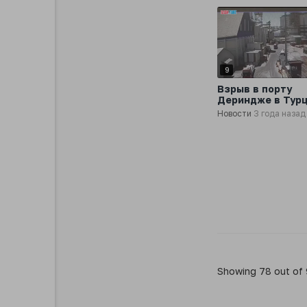
9
Взрыв в порту
Дериндже в Тур
повредил 13 из 1
Новости
3 года назад
элеваторов
Showing 78 out of