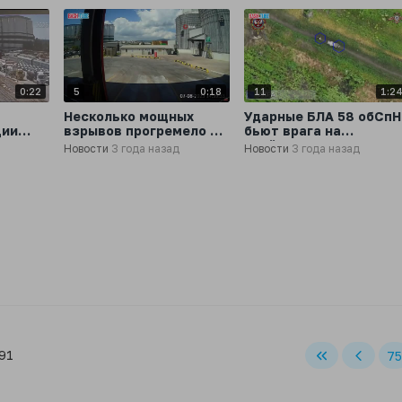
0:22
5
0:18
11
1:2
Несколько мощных
Ударные БЛА 58 обСпН
ции
взрывов прогремело в
бьют врага на
6
турецком порту
артёмовском
Новости
3 года назад
Новости
3 года назад
Дериндже в момент
направлении
загрузки судна с
украинским зерном
 91
75