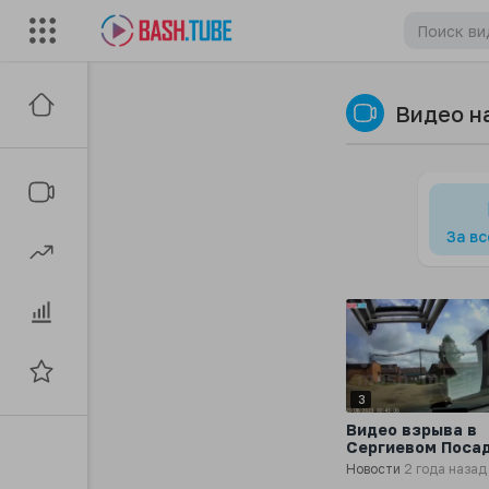
Видео н
За в
3
Видео взрыва в
Сергиевом Посад
авторегистрато
Новости
2 года назад
мужчины,