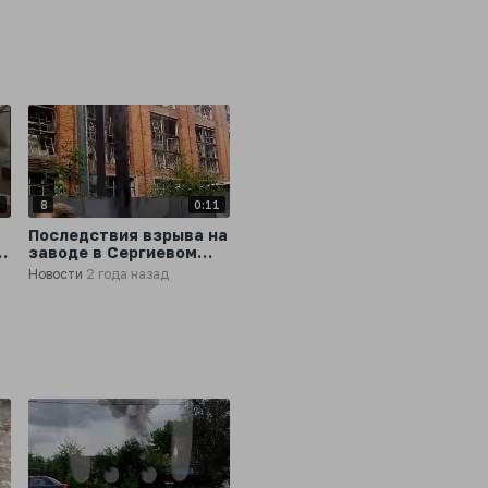
7
8
0:11
Последствия взрыва на
с
заводе в Сергиевом
Пасаде
Новости
2 года назад