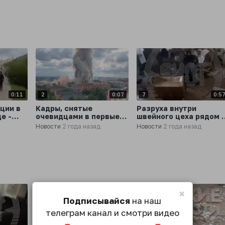
Посаде
женщины
0:11
2
0:07
7
0:5
ции в
Кадры, снятые
Разруха внутри
е -
очевидцами в первые
швейного цеха рядом 
ки,
минуты после взрыва в
местом взрыва в
Новости
2 года назад
Новости
2 года назад
Сергиевом Посаде
Сергиевом Посаде
анией
×
Подписывайся
на наш
телеграм канал и смотри видео