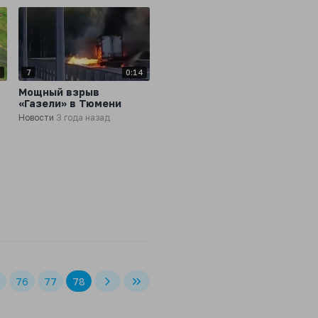
4
7
0:14
Мощный взрыв
«Газели» в Тюмени
Новости
3 года назад
76
77
78