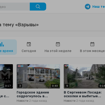
Наш те
а тему «Взрывы»
се время
Сегодня
На этой неделе
В этом месяце
0:17
3
0:40
9
0:1
Городское здание
В Сергиевом Посаде:
е с
содрогнулось в
осколки и выбитые
ра
результате мощного
рамы падают в паре
Новости
2 года назад
Новости
2 года назад
взрыва в Сергиевом
шагов от перепуганно