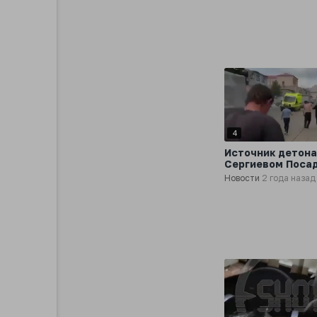
находившегося
неподалёку
4
Источник детона
Сергиевом Посад
склад пиротехни
Новости
2 года назад
арендованный
сторонней комп