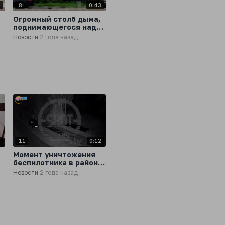
5
8
0:43
Огромный столб дыма,
поднимающегося над
ЗОМЗ в Сергиевом
Новости
2 года назад
Посаде
4
11
0:12
Момент уничтожения
беспилотника в районе
Минского шоссе под
Новости
2 года назад
Москвой