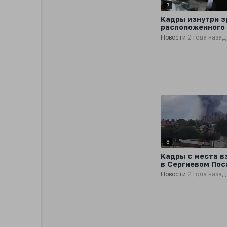
7
Кадры изнутри з
расположенного
с местом взрыва
Новости
2 года назад
Сергиевом Паса
8
Кадры с места в
в Сергиевом Пос
Новости
2 года назад