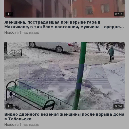
13
0:17
Женщина, пострадавшая при взрыве газа в
Махачкале, в тяжёлом состоянии, мужчина - средней
степени тяжести
Новости
1 год назад
16
0:34
Видео двойного везения женщины после взрыва дома
в Тобольске
Новости
1 год назад