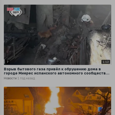
7
1:12
Взрыв бытового газа привёл к обрушению дома в
городе Миерес испанского автономного сообщества
Астурия
Новости
1 год назад