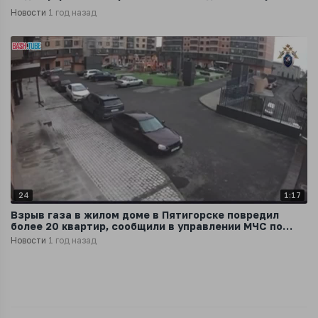
Новости
1 год назад
24
1:17
Взрыв газа в жилом доме в Пятигорске повредил
более 20 квартир, сообщили в управлении МЧС по
Ставропольскому краю
Новости
1 год назад