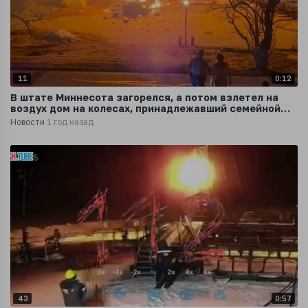
11
0:12
В штате Миннесота загорелся, а потом взлетел на
воздух дом на колесах, принадлежавший семейной
паре
Новости
1 год назад
43
0:57