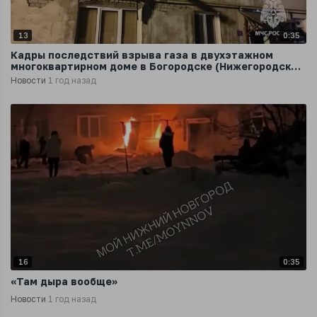
13
0:35
Кадры последствий взрыва газа в двухэтажном
многоквартирном доме в Богородске (Нижегородская
область)
Новости
1 год назад
16
0:35
«Там дыра вообще»
Новости
1 год назад