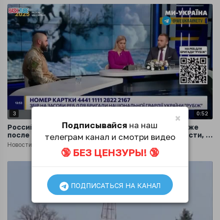
3
0:52
×
Подписывайся
на наш
Российские солдаты продолжают наступать даже
после того, как им гранатами отрывает конечности, –
телеграм канал и смотри видео
украинский офицер
Новости
1 год назад
🔞 БЕЗ ЦЕНЗУРЫ! 🔞
ПОДПИСАТЬСЯ НА КАНАЛ