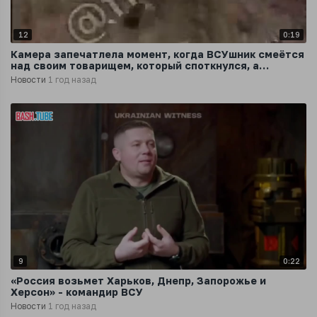
12
0:19
Камера запечатлела момент, когда ВСУшник смеётся
над своим товарищем, который споткнулся, а
мгновение спустя наступил на мину
Новости
1 год назад
9
0:22
«Россия возьмет Харьков, Днепр, Запорожье и
Херсон» - командир ВСУ
Новости
1 год назад