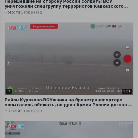
Перешедшие на сторону России солдаты ВСУ
уничтожили спецгруппу террористов Кавказского
легиона под Покровском
Новости
1 год назад
7
1:01
Район Курахово.ВСУшники на бронетранспортере
попытались сбежать, но дрон Армии России догнал их
и уничтожил машину
Новости
1 год назад