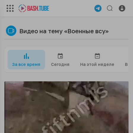
Видео на тему «Военные всу»
За все время
Сегодня
На этой неделе
В э