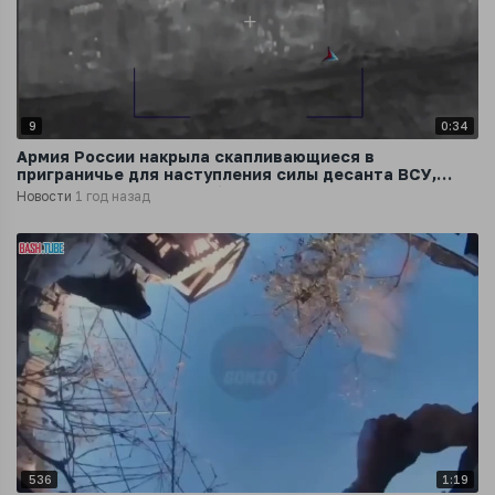
9
0:34
Армия России накрыла скапливающиеся в
приграничье для наступления силы десанта ВСУ,
уничтожив множество боевиков и техники
Новости
1 год назад
536
1:19