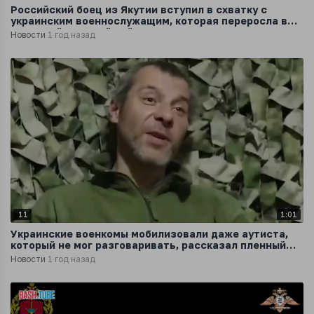
Российский боец из Якутии вступил в схватку с
украинским военнослужащим, которая переросла в
жестокий ближний бой
Новости
1 год назад
11
1:01
Украинские военкомы мобилизовали даже аутиста,
который не мог разговаривать, рассказал пленный
вэсэушник
Новости
1 год назад