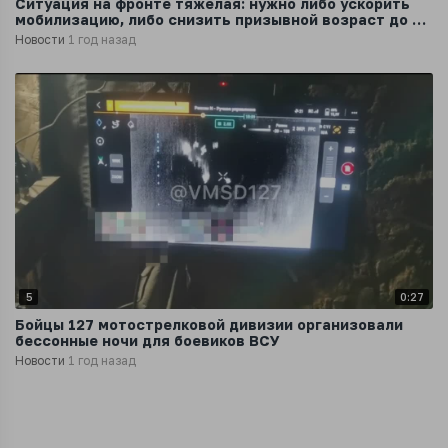
Ситуация на фронте тяжёлая: нужно либо ускорить
мобилизацию, либо снизить призывной возраст до 18
лет, - офицер ВСУ Герман
Новости
1 год назад
5
0:27
Бойцы 127 мотострелковой дивизии организовали
бессонные ночи для боевиков ВСУ
Новости
1 год назад