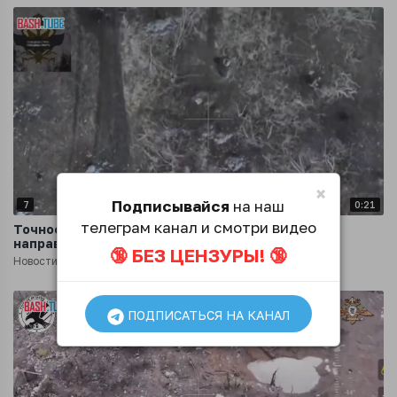
×
Подписывайся
на наш
7
0:21
телеграм канал и смотри видео
Точное попадание ВОГом на Запорожском
направлении
🔞 БЕЗ ЦЕНЗУРЫ! 🔞
Новости
2 года назад
ПОДПИСАТЬСЯ НА КАНАЛ