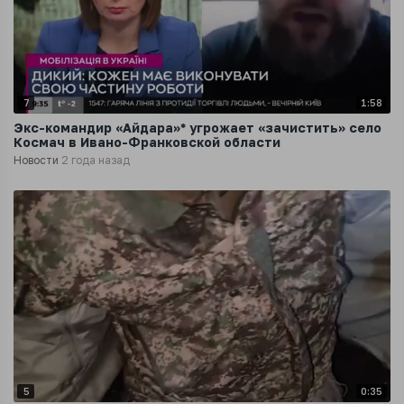
7
1:58
‍Экс-командир «Айдара»* угрожает «зачистить» село
Космач в Ивано-Франковской области
Новости
2 года назад
5
0:35