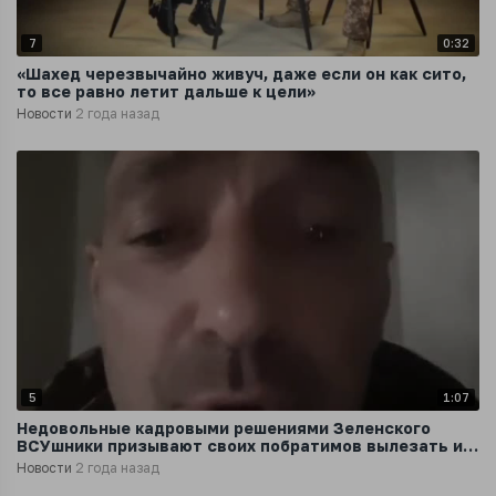
7
0:32
«Шахед черезвычайно живуч, даже если он как сито,
то все равно летит дальше к цели»
Новости
2 года назад
5
1:07
Недовольные кадровыми решениями Зеленского
ВСУшники призывают своих побратимов вылезать из
окопов и идти прямиком на Киев
Новости
2 года назад