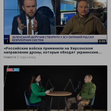
7
0:39
«Российские войска применили на Херсонском
направлении дроны, которые обходят украинские
системы РЭБ», - «Флэш»
Новости
2 года назад