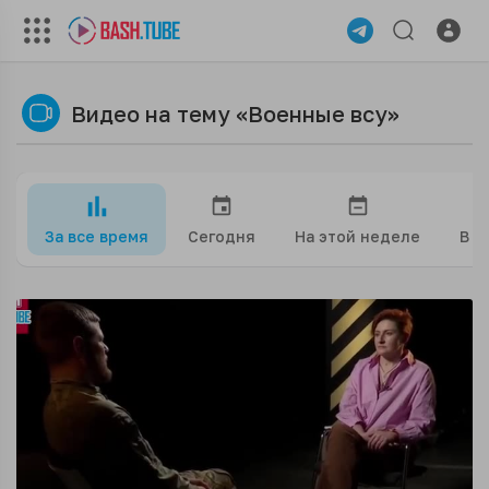
Видео на тему «Военные всу»
За все время
Сегодня
На этой неделе
В э