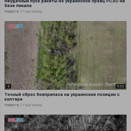
Неудачный пуск ракеты из украинской эрзац РСЗО на
базе пикапа
Новости
2 года назад
6
0:13
Точный сброс боеприпаса на украинские позиции с
коптера
Новости
2 года назад