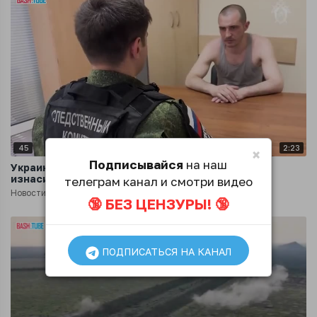
45
2:23
×
Подписывайся
на наш
Украинского боевика осудили за убийство и
изнасилование
телеграм канал и смотри видео
Новости
2 года назад
🔞 БЕЗ ЦЕНЗУРЫ! 🔞
ПОДПИСАТЬСЯ НА КАНАЛ