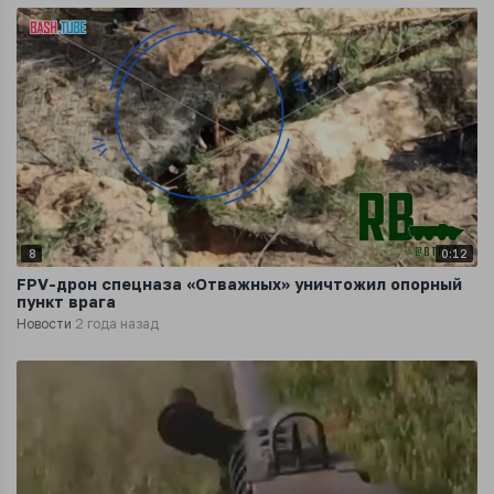
8
0:12
FPV-дрон спецназа «О️тважных» уничтожил опорный
пункт врага
Новости
2 года назад