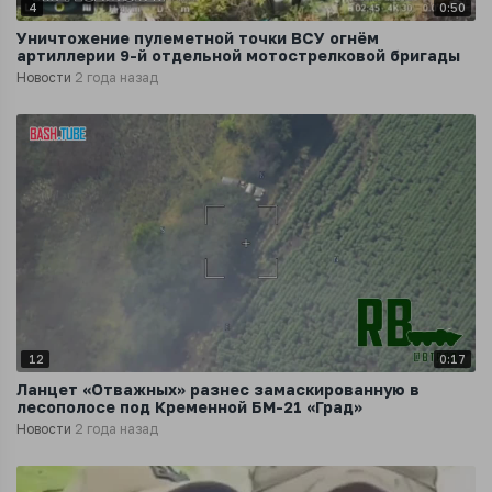
4
0:50
Уничтожение пулеметной точки ВСУ огнём
артиллерии 9-й отдельной мотострелковой бригады
Новости
2 года назад
12
0:17
Ланцет «О️тважных» разнес замаскированную в
лесополосе под Кременной БМ-21 «Град»
Новости
2 года назад