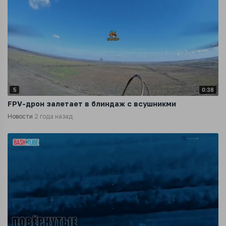
5
0:38
FPV-дрон залетает в блиндаж с всушникми
Новости
2 года назад