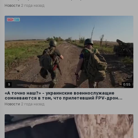
Новости
2 года назад
9
0:55
«А точно наш?» - украинские военнослужащие
сомневаются в том, что прилетевший FPV-дрон
принадлежит ВСУ
Новости
2 года назад