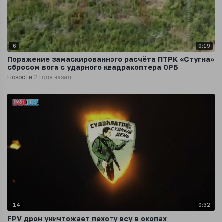
6
0:19
Поражение замаскированного расчёта ПТРК «Стугна»
сбросом вога с ударного квадракоптера ОРБ
Новости
2 года назад
14
0:32
FPV дрон уничтожает пехоту всу в окопах