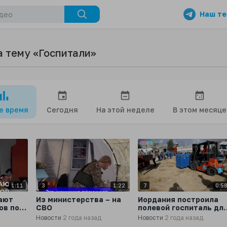
Наш те
а тему «Госпитали»
се время
Сегодня
На этой неделе
В этом месяце
1:11
3
1:22
7
0:5
ают
Из министерства – на
Иордания построила
ов под
СВО
полевой госпиталь дл
раненых в городе Хан-
Новости
2 года назад
Новости
2 года назад
Юнис в секторе Газа