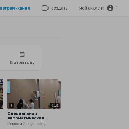
леграм-канал
создать
Мой аккаунт
В этом году
8
8
0:18
Специальная
я
автоматическая
система в китайском
Новости
2 года назад
госпитале, которая