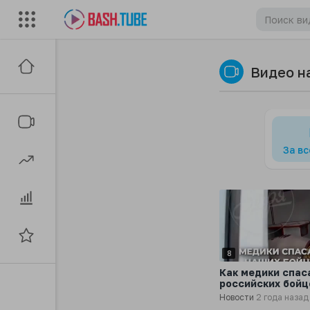
Видео н
За в
8
Как медики спас
российских бойц
селом Крынки
Новости
2 года назад