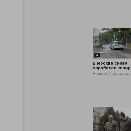
4
В Москве снова
заработал кови
госпиталь из-за
Новости
2 года назад
резкого роста
заболеваемости