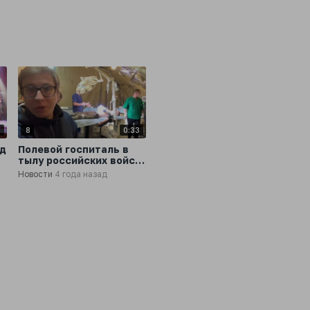
собирает лекарства и
доставляет их
пациентам
9
8
0:33
ед
Полевой госпиталь в
тылу российских войск
е
на Киевском
Новости
4 года назад
направлении