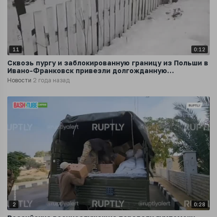
11
0:12
Сквозь пургу и заблокированную границу из Польши в
Ивано-Франковск привезли долгожданную
гуманитарную помощь
Новости
2 года назад
2
0:28