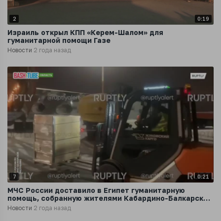
2
0:19
Израиль открыл КПП «Керем-Шалом» для
гуманитарной помощи Газе
Новости
2 года назад
7
0:21
МЧС России доставило в Египет гуманитарную
помощь, собранную жителями Кабардино-Балкарской
Республики
Новости
2 года назад