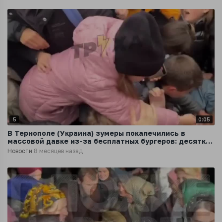
5
0:05
В Тернополе (Украина) зумеры покалечились в
массовой давке из-за бесплатных бургеров: десятки
пострадавших
Новости
8 месяцев назад