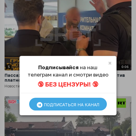
×
Подписывайся
на наш
5
0:06
телеграм канал и смотри видео
Пассажиры, застрявшие в Пулково, бунтуют против
платной курилки
🔞 БЕЗ ЦЕНЗУРЫ! 🔞
Новости
1 год назад
ПОДПИСАТЬСЯ НА КАНАЛ