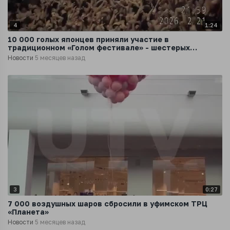
4
1:24
10 000 голых японцев приняли участие в
традиционном «Голом фестивале» - шестерых
пришлось госпитализировать
Новости
5 месяцев назад
3
0:27
7 000 воздушных шаров сбросили в уфимском ТРЦ
«Планета»
Новости
5 месяцев назад