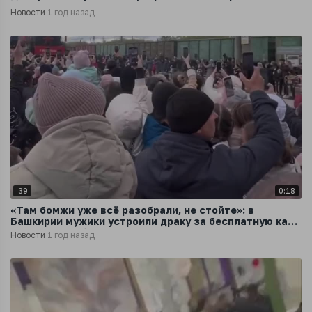
Новости
1 год назад
39
0:18
«Там бомжи уже всё разобрали, не стойте»: в
Башкирии мужики устроили драку за бесплатную кашу
из поезда Победы
Новости
1 год назад