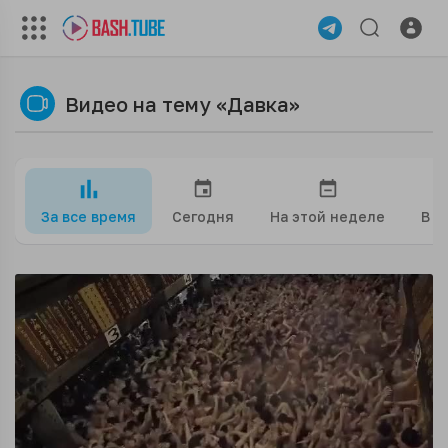
Видео на тему «Давка»
За все время
Сегодня
На этой неделе
В э