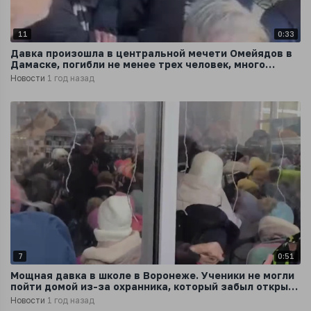
11
0:33
Давка произошла в центральной мечети Омейядов в
Дамаске, погибли не менее трех человек, много
раненых, передает турецкое ТВ
Новости
1 год назад
7
0:51
Мощная давка в школе в Воронеже. Ученики не могли
пойти домой из-за охранника, который забыл открыть
вторую дверь
Новости
1 год назад