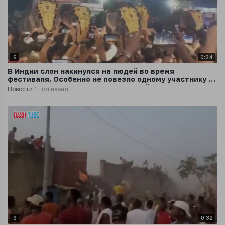
6
0:24
В Индии слон накинулся на людей во время
фестиваля. Особенно не повезло одному участнику -
слон размахивал им, словно тряпкой
Новости
1 год назад
9
0:32