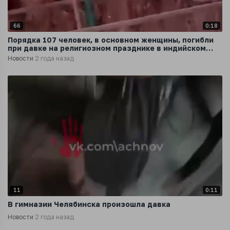
66
0:18
Порядка 107 человек, в основном женщины, погибли
при давке на религиозном празднике в индийском
штате Уттар-Прадеш
Новости
2 года назад
11
0:11
В гимназии Челябинска произошла давка
Новости
2 года назад