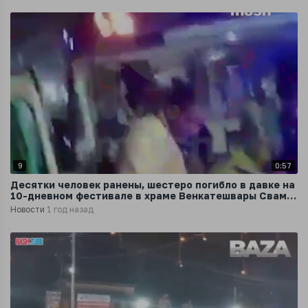
9
0:57
Десятки человек ранены, шестеро погибло в давке на
10-дневном фестивале в храме Венкатешвары Свами
в Индии
Новости
1 год назад