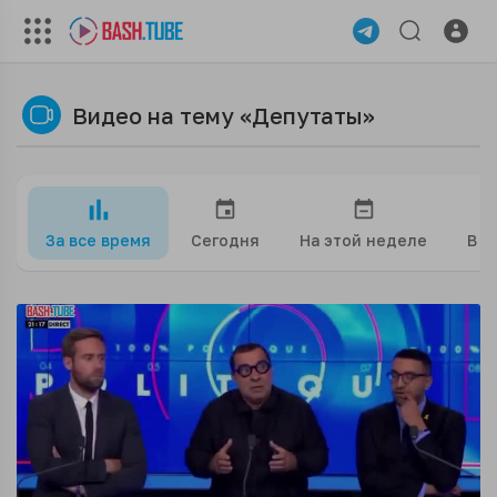
Видео на тему «Депутаты»
За все время
Сегодня
На этой неделе
В э