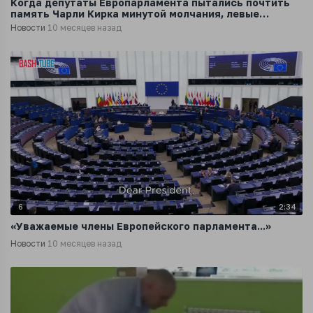
Когда депутаты Европарламента пытались почтить
память Чарли Кирка минутой молчания, левые
проигнорировали
Новости
10 месяцев назад
6
2:34
«Уважаемые члены Европейского парламента...»
Новости
10 месяцев назад