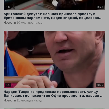
16
0:28
Британский депутат Наз Шах принесла присягу в
британском парламенте, надев хиджаб, поцеловав
Коран и благодарностью Аллаху
Новости
10 месяцев назад
11
0:26
Нардеп Тищенко предложил переименовать улицу
Банковая, где находится Офис президента, назвав ее
в честь Андрея Парубия
Новости
11 месяцев назад