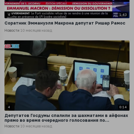
4
1:43
Соратник Эммануэля Макрона депутат Ришар Рамос
Новости
10 месяцев назад
4
0:14
Депутатов Госдумы спалили за шахматами в айфонах
прямо во время очередного голосования по
законопроекту
Новости
10 месяцев назад