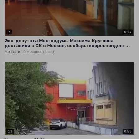
7
0:17
Экс-депутата Мосгордумы Максима Круглова
доставили в СК в Москве, сообщил корреспондент
«Известий»
Новости
10 месяцев назад
11
0:53