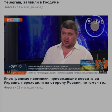
Telegram, заявили в Госдуме
Новости
11 месяцев назад
12
0:31
Иностранные наемники, приезжавшие воевать за
Украину, переходили на сторону России, потому что
там платят больше
Новости
11 месяцев назад