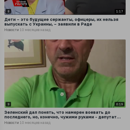
8
1:17
Дети – это будущие сержанты, офицеры, их нельзя
выпускать с Украины, – заявили в Раде
Новости
10 месяцев назад
9
0:19
Зеленский дал понять, что намерен воевать до
последнего, но, конечно, чужими руками - депутат
Рады
Новости
10 месяцев назад