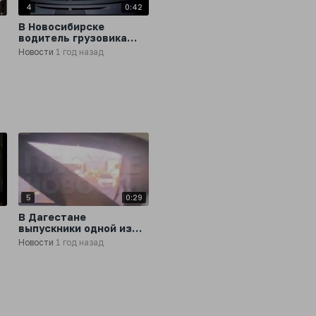
2
4
0:42
В Новосибирске
водитель грузовика
устроил смертельное
Новости
1 год назад
ДТП
0
5
0:29
В Дагестане
выпускники одной из
школ после последнего
Новости
1 год назад
звонка устроили гонки
с сотрудниками ДПС