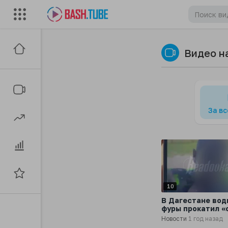
Видео н
За в
10
В Дагестане вод
фуры прокатил «
ветерком» сотру
Новости
1 год назад
ДПС и устроил п