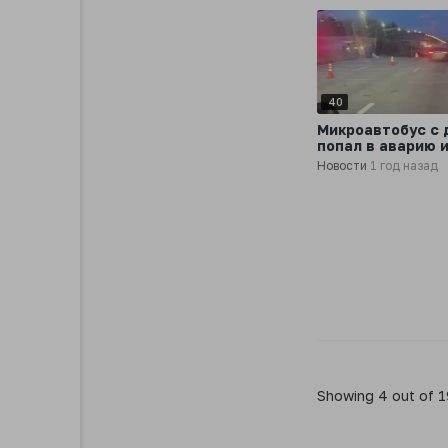
40
Микроавтобус с 
попал в аварию 
перевернулся на
Новости
1 год назад
трассе М-12 в
Московской обл
Showing 4 out of 1