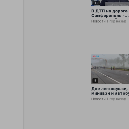
10
В ДТП на дороге
Симферополь -
Бахчисарай –
Новости
1 год назад
Севастополь по
четыре девушки
5
Две легковушки,
минивэн и автоб
столкнулись во
Новости
1 год назад
Владимирской об
3 человека погиб
пострадали