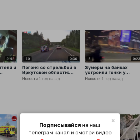
сотрудников ДПС
Фокино (Приморский
край)
0:42
10
0:30
8
0:2
ителя и
Погоня со стрельбой в
Зумеры на байках
Иркутской области:
устроили гонки у
за
мужчина угнал авто и
«Броско Молл» в
Новости
1 год назад
Новости
1 год назад
пытался скрыться
Хабаровске
×
Подписывайся
на наш
телеграм канал и смотри видео