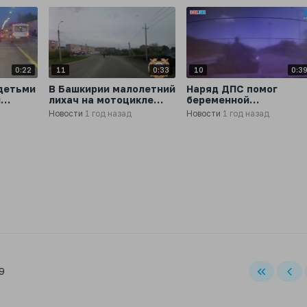
0:22
11
0:33
10
0:3
детьми
В Башкирии малолетний
Наряд ДПС помог
и
лихач на мотоцикле
беременной
пытался удрать от ДПС
петербурженке родит
Новости
1 год назад
Новости
1 год назад
прямо в «лексусе» му
асти
по пути в роддом
9