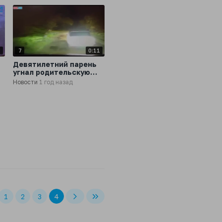
9
7
0:11
Девятилетний парень
угнал родительскую
ь
«шестерку» и устроил
Новости
1 год назад
жа
гонки с ДПС
1
2
3
4