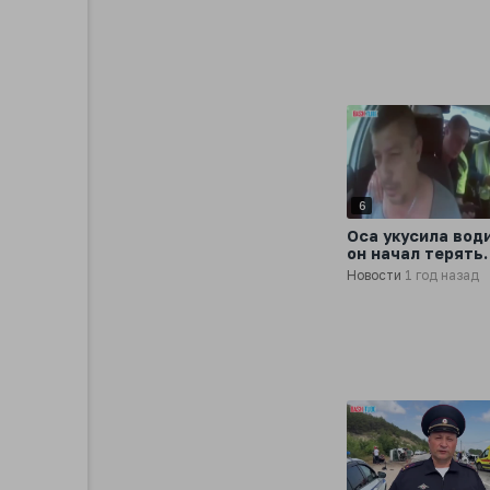
на трассе
6
Оса укусила вод
он начал терять
сознание прямо 
Новости
1 год назад
рулём