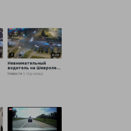
3
7
0:29
Невнимательный
водитель на Шевроле
подбил и перевернул
Новости
1 год назад
полицейский кроссовер
в Подмосковье