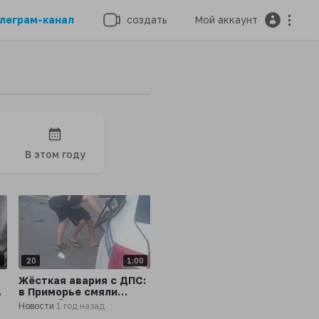
леграм-канал
создать
Мой аккаунт
В этом году
7
20
1:00
Жёсткая авария с ДПС:
,
в Приморье смяли
полицейскую машину
Новости
1 год назад
 в