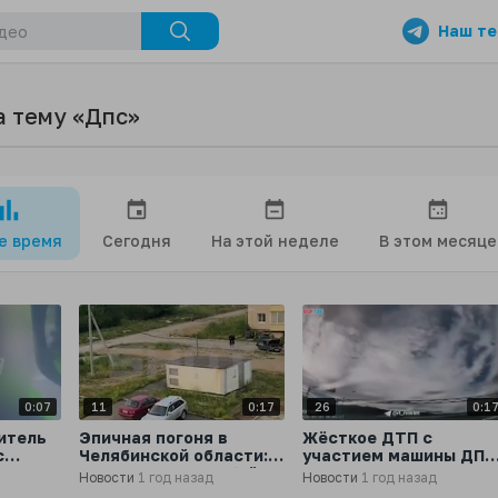
Наш те
а тему «Дпс»
се время
Сегодня
На этой неделе
В этом месяце
0:07
11
0:17
26
0:1
итель
Эпичная погоня в
Жёсткое ДТП с
с
Челябинской области:
участием машины ДПС
дника
подросток на питбайке
снятое
Новости
1 год назад
Новости
1 год назад
огоню
уезжает от
видеорегистраторами