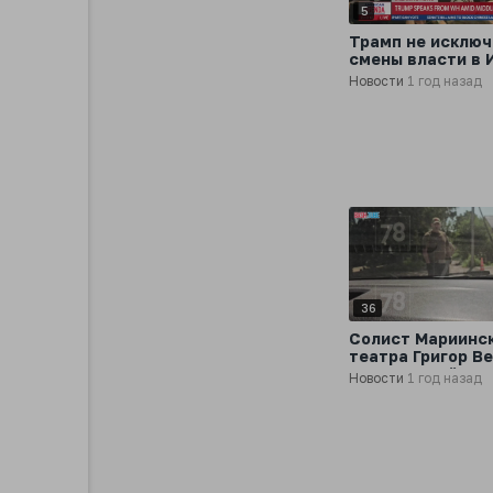
5
Трамп не исключ
смены власти в 
заявив, что мож
Новости
1 год назад
случиться «все 
угодно»
36
Солист Мариинс
театра Григор В
напал на съёмоч
Новости
1 год назад
группу телекана