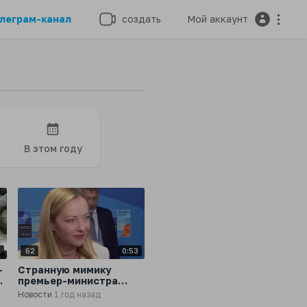
леграм-канал
создать
Мой аккаунт
В этом году
9
62
0:53
-
Странную мимику
премьер-министра
Италии Джорджи
Новости
1 год назад
й
Мелони во время