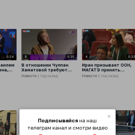
дополнительные
ранение при ударе ВС
ракеты для систем ПВО
в Курской области
ль
Patriot
0:24
8
0:35
4
0:3
раилем
В отношении Чулпан
Иран призывает ООН,
ена,
Хаматовой требуют
МАГАТЭ принять
возбудить уголовное
срочные и
Новости
1 год назад
Новости
1 год назад
есс-
дело
решительные меры в
ответ на удары США п
ядерным объектам
Ирана
×
Подписывайся
на наш
телеграм канал и смотри видео