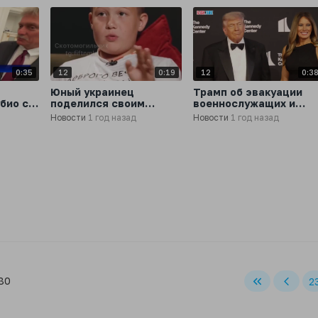
0:35
12
0:19
12
0:3
Юный украинец
Трамп об эвакуации
био с
поделился своим
военнослужащих и
видением о
дипломатов с Ближнег
Новости
1 год назад
Новости
1 год назад
остью
территориях РФ
Востока
 80
2