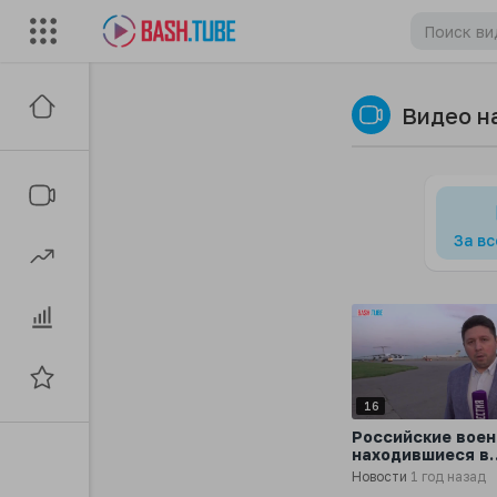
Видео н
За в
16
Российские воен
находившиеся в
украинском плен
Новости
1 год назад
вернулись на ро