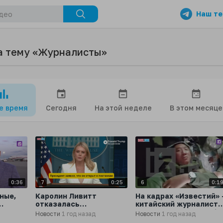
Наш те
а тему «Журналисты»
се время
Сегодня
На этой неделе
В этом месяце
0:36
7
0:25
6
0:1
ные,
Каролин Ливитт
На кадрах «Известий» 
отказалась
китайский журналист
у,
подтвердить, отправят
телекомпании Phoenix
Новости
1 год назад
Новости
1 год назад
дину,
ли США на Украину
Лу Юйгуан, получивши