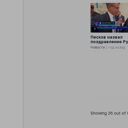
7
Песков назвал
поздравление Ру
Днем России
Новости
1 год назад
позитивной нов
Showing 26 out of