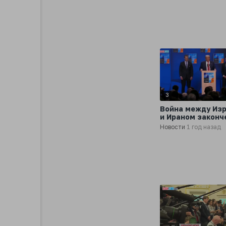
сообщает
корреспондент
«Известий» Эми
Тимашев
3
Война между Из
и Ираном законч
заявил Дональд
Новости
1 год назад
Трампович на пр
конференции с
журналистами