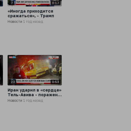
4
7
0:17
«Иногда приходится
сражаться», - Трамп
Новости
1 год назад
1
23
0:53
Иран ударил в «сердце»
Тель-Авива - поражены
военные объекты
Новости
1 год назад