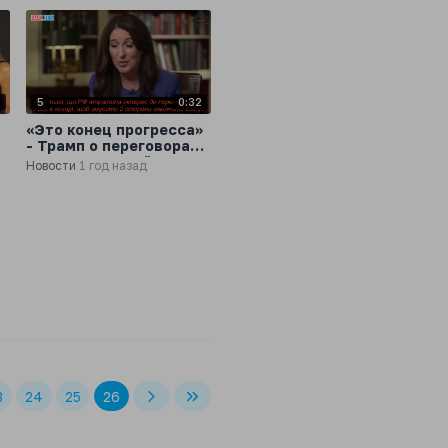
8
5
0:32
«Это конец прогресса»
- Трамп о переговорах
о
между Украиной и
Новости
1 год назад
Россией
3
24
25
26