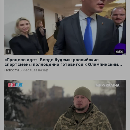
5
0:56
«Процесс идет. Везде будем»: российские
спортсмены полноценно готовится к Олимпийским
играм 2028 года в Лос-Анджелесе
Новости
5 месяцев назад