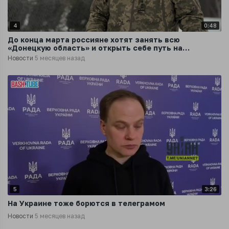
4
0:48
До конца марта россияне хотят занять всю
«Донецкую область» и открыть себе путь на
Запорожье, Херсон, Николаев и Одессу
Новости
5 месяцев назад
5
3:26
На Украине тоже борются в телеграмом
Новости
5 месяцев назад