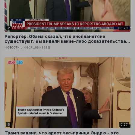
2
0:29
Репортер: Обама сказал, что инопланетяне
существуют. Вы видели какие-либо доказательства
посещения Земли внеземными гостями
Новости
5 месяцев назад
5
0:27
Трамп заявил, что арест экс-принца Эндрю - это