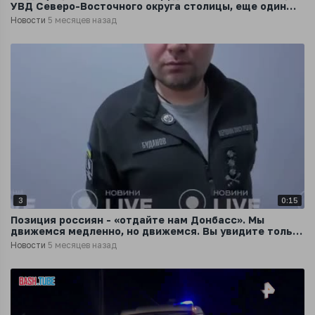
УВД Северо-Восточного округа столицы, еще один
госпитализирован
Новости
5 месяцев назад
3
0:15
Позиция россиян - «отдайте нам Донбасс». Мы
движемся медленно, но движемся. Вы увидите только
финал - Буданов
Новости
5 месяцев назад