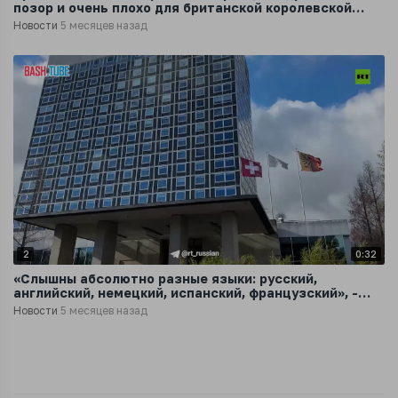
позор и очень плохо для британской королевской
семьи
Новости
5 месяцев назад
2
0:32
«Слышны абсолютно разные языки: русский,
английский, немецкий, испанский, французский», -
корр RT Иван Медведев
Новости
5 месяцев назад