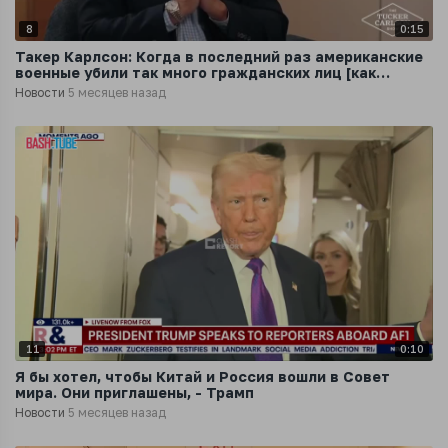
8
0:15
Такер Карлсон: Когда в последний раз американские
военные убили так много гражданских лиц [как
Израиль в секторе Газа]
Новости
5 месяцев назад
11
0:10
Я бы хотел, чтобы Китай и Россия вошли в Совет
мира. Они приглашены, - Трамп
Новости
5 месяцев назад