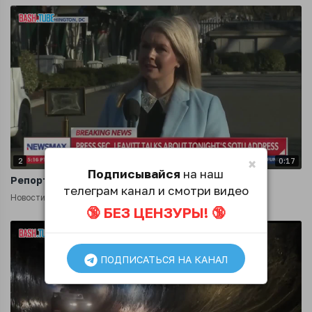
×
2
0:17
Подписывайся
на наш
Репортер: Президент считает Иран угрозой
телеграм канал и смотри видео
Новости
5 месяцев назад
🔞 БЕЗ ЦЕНЗУРЫ! 🔞
ПОДПИСАТЬСЯ НА КАНАЛ