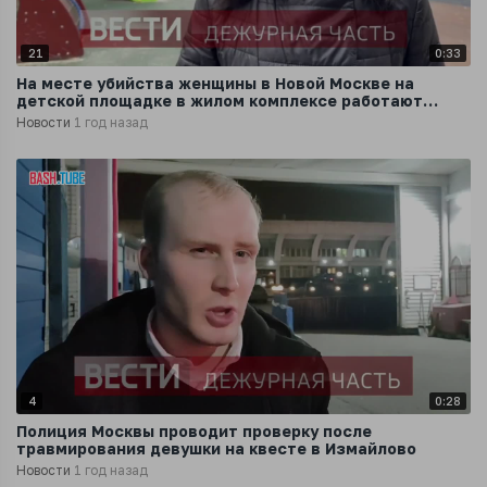
21
0:33
На месте убийства женщины в Новой Москве на
детской площадке в жилом комплексе работают
следователи и криминалисты
Новости
1 год назад
4
0:28
Полиция Москвы проводит проверку после
травмирования девушки на квесте в Измайлово
Новости
1 год назад