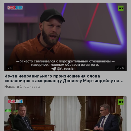
26
0:24
Из-за неправильного произношения слова
«паляница» к американцу Дэниелу Мартиндейлу на
Украине относились с подозрением
Новости
1 год назад