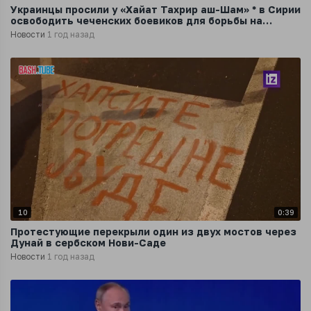
Украинцы просили у «Хайат Тахрир аш-Шам» * в Сирии
освободить чеченских боевиков для борьбы на
стороне ВСУ
Новости
1 год назад
10
0:39
Протестующие перекрыли один из двух мостов через
Дунай в сербском Нови-Саде
Новости
1 год назад