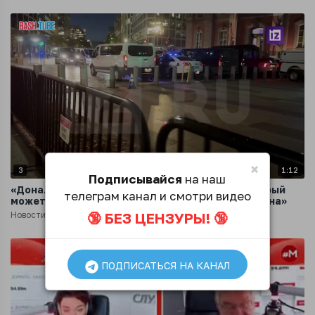
×
3
1:12
Подписывайся
на наш
«Дональд Трамп - единственный человек, который
телеграм канал и смотри видео
может спасти Америку, не считая меня и Бэтмена»
🔞 БЕЗ ЦЕНЗУРЫ! 🔞
Новости
1 год назад
ПОДПИСАТЬСЯ НА КАНАЛ