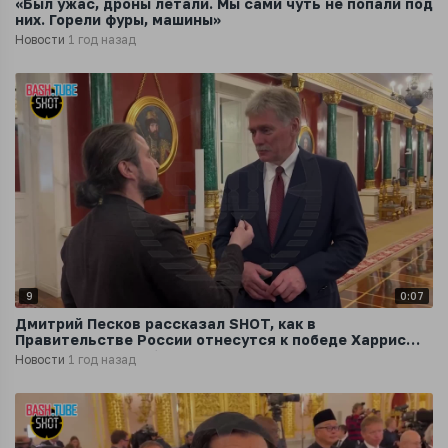
«Был ужас, дроны летали. Мы сами чуть не попали под
них. Горели фуры, машины»
Новости
1 год назад
9
0:07
Дмитрий Песков рассказал SHOT, как в
Правительстве России отнесутся к победе Харрис
или Трампа на выборах президента США
Новости
1 год назад