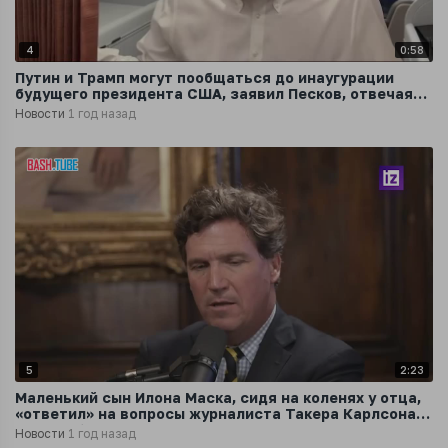
4
0:58
Путин и Трамп могут пообщаться до инаугурации
будущего президента США, заявил Песков, отвечая
на вопрос SHOT
Новости
1 год назад
5
2:23
Маленький сын Илона Маска, сидя на коленях у отца,
«ответил» на вопросы журналиста Такера Карлсона
вместо бизнесмена
Новости
1 год назад