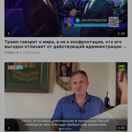
6
0:48
Трамп говорит о мире, а не о конфронтации, это его
выгодно отличает от действующей администрации в
США
Новости
1 год назад
4
0:46