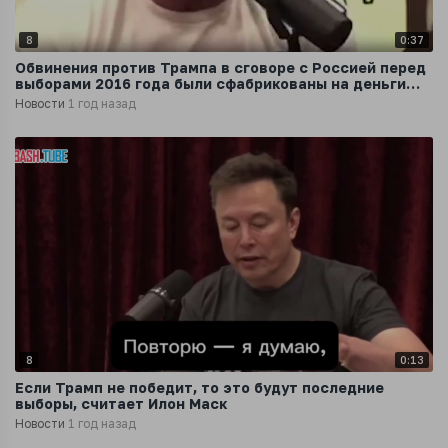
8
0:37
Обвинения против Трампа в сговоре с Россией перед
выборами 2016 года были сфабрикованы на деньги
штаба Клинтон, заявил Маск
Новости
1 год назад
8
0:13
Если Трамп не победит, то это будут последние
выборы, считает Илон Маск
Новости
1 год назад