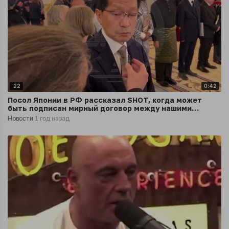
22
0:42
Посол Японии в РФ рассказал SHOT, когда может
быть подписан мирный договор между нашими
странами
Новости
1 год назад