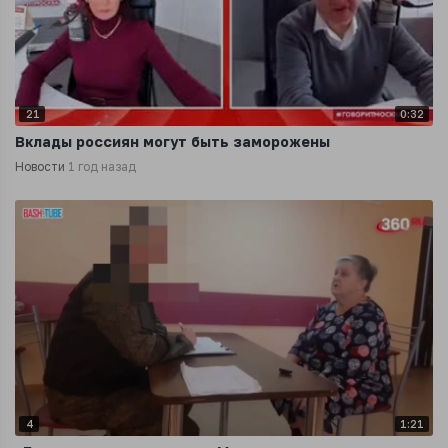
21
0:32
Вклады россиян могут быть заморожены
Новости
1 год назад
4
1:21