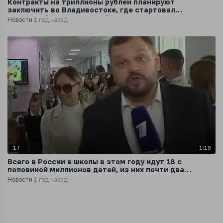
Контракты на триллионы рублей планируют
заключить во Владивостоке, где стартовал
Восточный экономический форум
Новости
1 год назад
17
1:19
Всего в России в школы в этом году идут 18 с
половиной миллионов детей, из них почти два
миллиона - первоклашки.
Новости
1 год назад