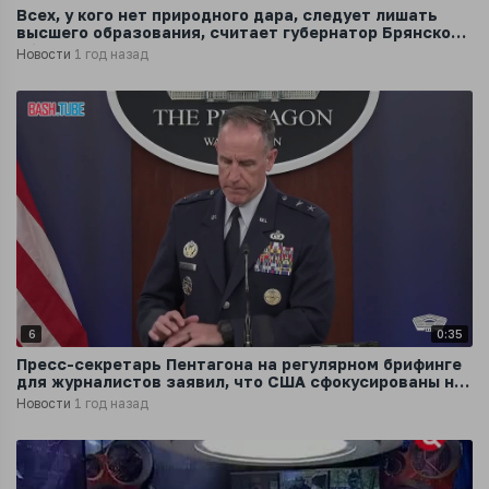
Всех, у кого нет природного дара, следует лишать
высшего образования, считает губернатор Брянской
области Богомаз
Новости
1 год назад
6
0:35
Пресс-секретарь Пентагона на регулярном брифинге
для журналистов заявил, что США сфокусированы на
помощи России
Новости
1 год назад