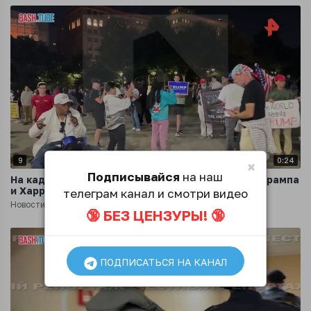
9
0:24
×
Подписывайся
на наш
На кадрах РЕН ТВ - обстановка после дебатов Трампа
и Харрис в Филадельфии
телеграм канал и смотри видео
Новости
1 год назад
🔞 БЕЗ ЦЕНЗУРЫ! 🔞
ПОДПИСАТЬСЯ НА КАНАЛ