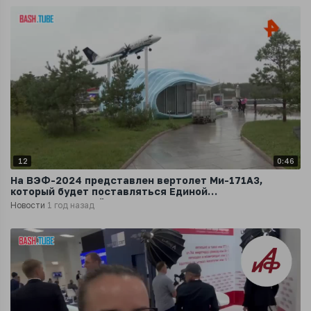
12
0:46
На ВЭФ-2024 представлен вертолет Ми-171А3,
который будет поставляться Единой
дальневосточной авиакомпании
Новости
1 год назад