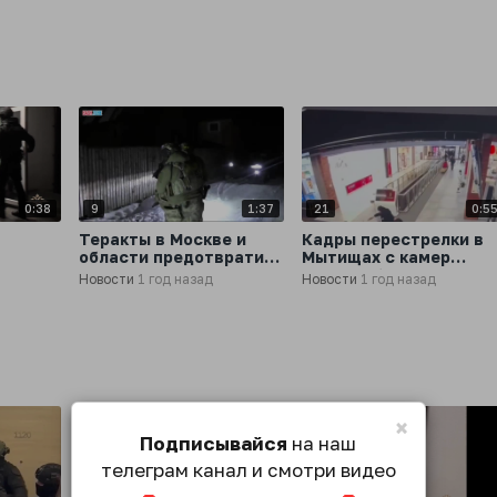
мигалками
там «День Нептуна»
0:38
9
1:37
21
0:5
Теракты в Москве и
Кадры перестрелки в
области предотвратили
Мытищах с камер
нтство
силовики. Боевик,
видеонаблюдения
Новости
1 год назад
Новости
1 год назад
планировавший
взрывы, ликвидирован
×
Подписывайся
на наш
телеграм канал и смотри видео