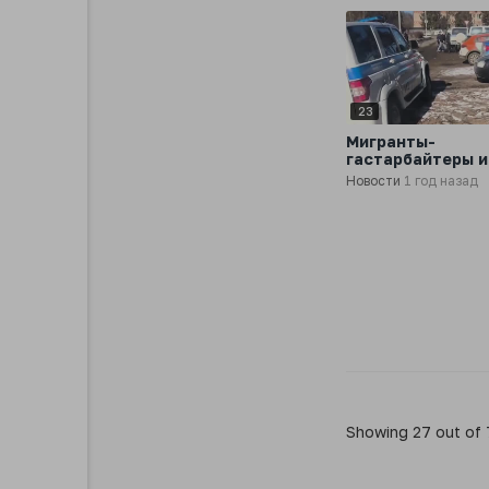
23
Мигранты-
гастарбайтеры 
подмосковных
Новости
1 год назад
полицейских, пы
отбить «своего»
Showing 27 out of