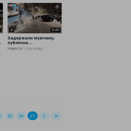
3
8
0:45
Задержали мужчину,
публично
призывающего к
Новости
1 год назад
терроризму, в
Хабаровском крае
4
25
26
27