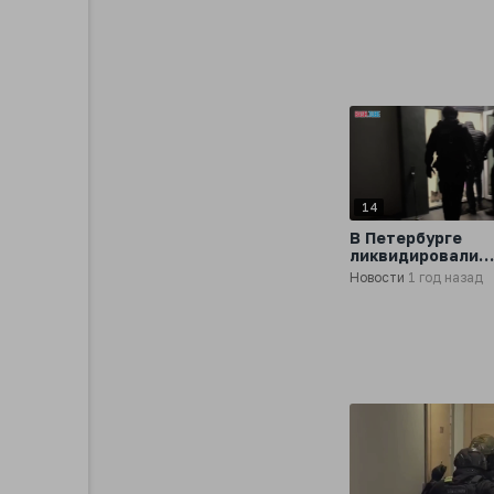
14
В Петербурге
ликвидировали
нелегальное аге
Новости
1 год назад
по найму нянь и
сиделок из Юго-
Восточной Азии