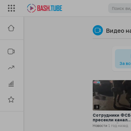
Видео н
За в
3
Сотрудники ФСБ
пресекли канал
незаконной мигр
Новости
1 год назад
Мариуполе