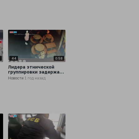
области
5
44
0:58
Лидера этнической
группировки задержали
в Калуге
Новости
1 год назад