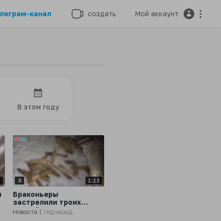
леграм-канал
создать
Мой аккаунт
В этом году
7
8
1:23
я
Браконьеры
застрелили троих
оленей и косулю в
Новости
1 год назад
л
лесах Ростовской