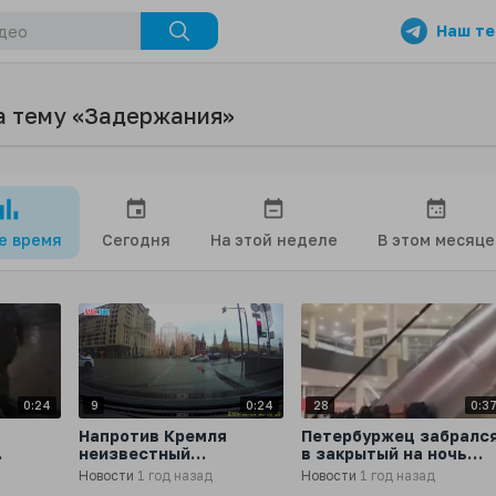
Наш те
а тему «Задержания»
се время
Сегодня
На этой неделе
В этом месяце
0:24
9
0:24
28
0:3
Напротив Кремля
Петербуржец забралс
неизвестный
в закрытый на ночь
ации в
попытался помешать
ТРЦ на проспекте
Новости
1 год назад
Новости
1 год назад
проезду кортежа с
Большевиков и устрои