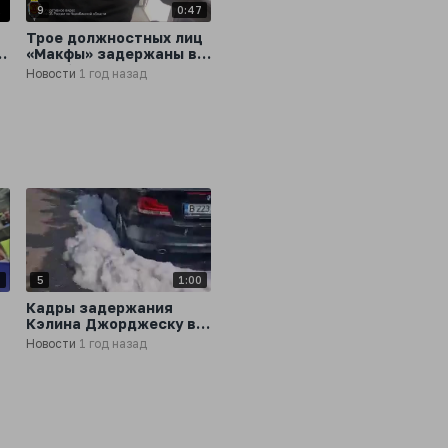
2
9
0:47
Трое должностных лиц
«Макфы» задержаны в
Челябинске по делу о
Новости
1 год назад
покушении на
получение особо
крупной взятки,
сообщили в СК
1
5
1:00
Кадры задержания
Кэлина Джорджеску в
Румынии
Новости
1 год назад
-