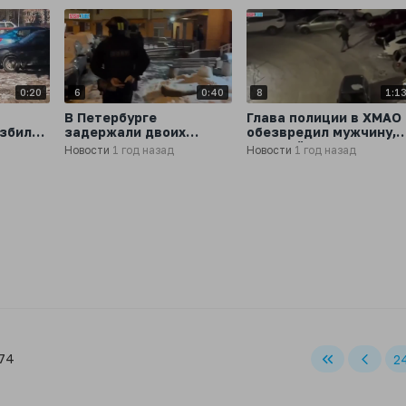
0:20
6
0:40
8
1:1
В Петербурге
Глава полиции в ХМАО
избили
задержали двоих
обезвредил мужчину,
злоумышленников,
который гнался за
Новости
1 год назад
Новости
1 год назад
таясь
которые взламывали
детьми с ножом
личные кабинеты
граждан на
маркетплейсах
 74
2