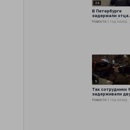
24
В Петербурге
задержали отца
семилетней дево
Новости
1 год назад
который совращ
и снимал все на 
5
Так сотрудники
задерживали дв
террористов,
Новости
1 год назад
планировавших
убийство митро
Симферопольско
Крымского Тихо