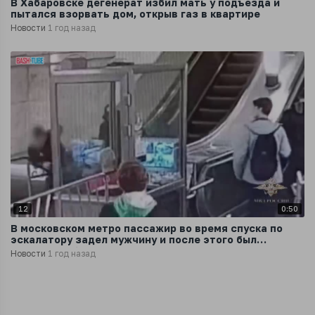
В Хабаровске дегенерат избил мать у подъезда и
пытался взорвать дом, открыв газ в квартире
Новости
1 год назад
12
0:50
В московском метро пассажир во время спуска по
эскалатору задел мужчину и после этого был
жестоко избит
Новости
1 год назад