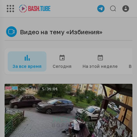
Видео на тему «Избиения»
За все время
Сегодня
На этой неделе
В э