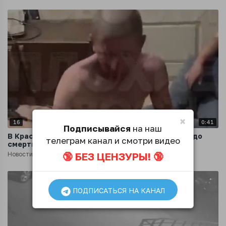
×
16
0:41
Подписывайся
на наш
В Красноярском крае сожительница с дочерью до
телеграм канал и смотри видео
смерти избили мужчину за измену
🔞 БЕЗ ЦЕНЗУРЫ! 🔞
Новости
1 год назад
ПОДПИСАТЬСЯ НА КАНАЛ