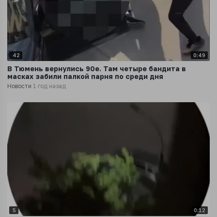
42
0:49
В Тюмень вернулись 90е. Там четыре бандита в
масках забили палкой парня по среди дня
Новости
1 год назад
5
0:12