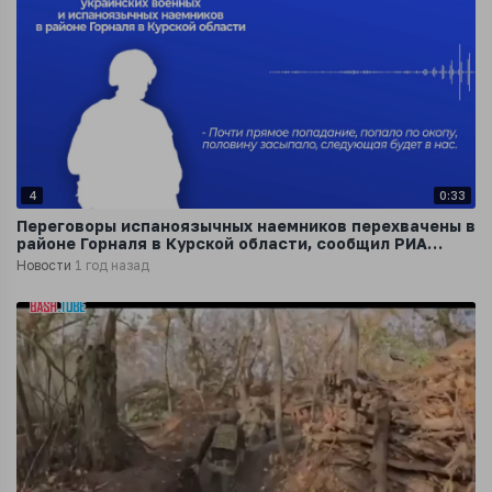
4
0:33
Переговоры испаноязычных наемников перехвачены в
районе Горналя в Курской области, сообщил РИА
Новости в группировке «Север»
Новости
1 год назад