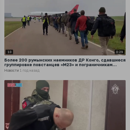
10
0:29
Более 200 румынских наемников ДР Конго, сдавшиеся
группировке повстанцев «М23» и пограничникам
Руанды, отправились в Румынию
Новости
1 год назад