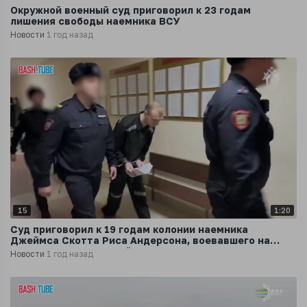
Окружной военный суд приговорил к 23 годам
лишения свободы наемника ВСУ
Новости
1 год назад
15
1:20
Суд приговорил к 19 годам колонии наемника
Джеймса Скотта Риса Андерсона, воевавшего на
стороне ВСУ в Курской области
Новости
1 год назад