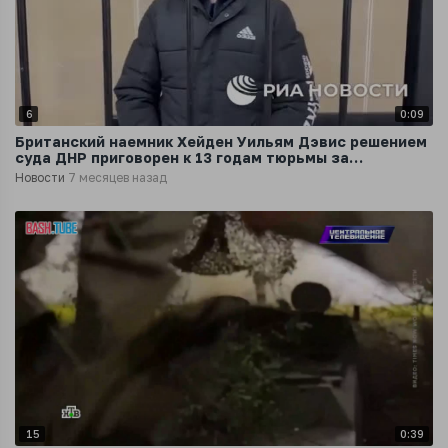
6
0:09
Британский наемник Хейден Уильям Дэвис решением
суда ДНР приговорен к 13 годам тюрьмы за
наемничество и другие преступления
Новости
7 месяцев назад
15
0:39