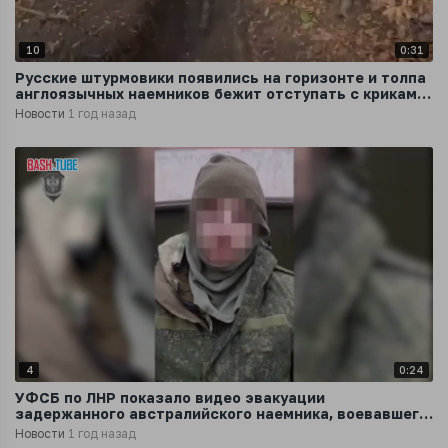
10
0:31
Русские штурмовики появились на горизонте и толпа
англоязычных наемников бежит отступать с криками:
«Их пятеро!»
Новости
1 год назад
4
0:24
УФСБ по ЛНР показало видео эвакуации
задержанного австралийского наемника, воевавшего
на стороне ВСУ
Новости
1 год назад