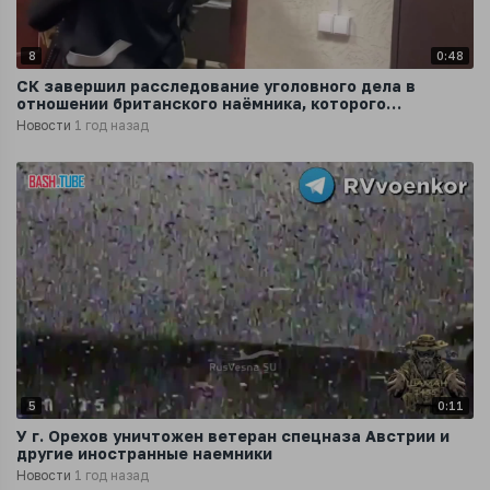
8
0:48
СК завершил расследование уголовного дела в
отношении британского наёмника, которого
задержали в курском приграничье
Новости
1 год назад
5
0:11
У г. Орехов уничтожен ветеран спецназа Австрии и
другие иностранные наемники
Новости
1 год назад