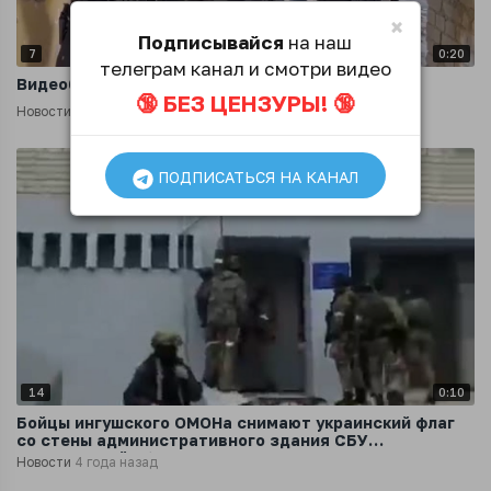
×
Подписывайся
на наш
7
0:20
телеграм канал и смотри видео
Видеобращение российского ОМОНа
🔞 БЕЗ ЦЕНЗУРЫ! 🔞
Новости
4 года назад
ПОДПИСАТЬСЯ НА КАНАЛ
14
0:10
Бойцы ингушского ОМОНа снимают украинский флаг
со стены административного здания СБУ
Запорожской области
Новости
4 года назад