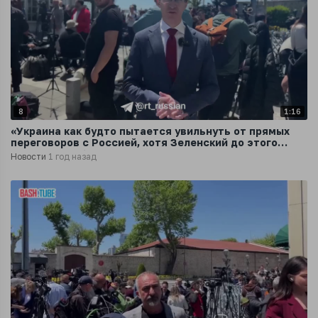
8
1:16
«Украина как будто пытается увильнуть от прямых
переговоров с Россией, хотя Зеленский до этого
утверждал обратное»
Новости
1 год назад