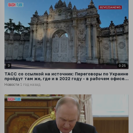
3
0:25
ТАСС со ссылкой на источник: Переговоры по Украине
пройдут там же, где и в 2022 году - в рабочем офисе
президента Турции
Новости
1 год назад