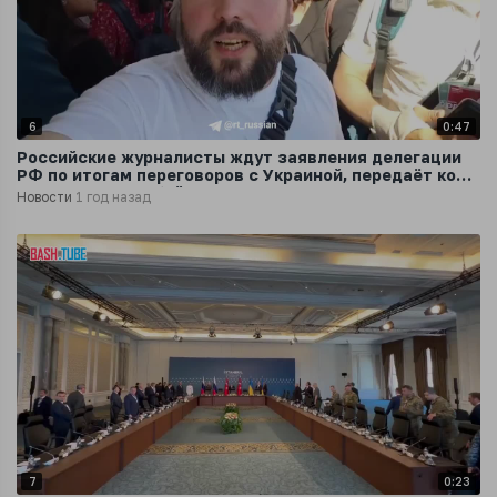
6
0:47
Российские журналисты ждут заявления делегации
РФ по итогам переговоров с Украиной, передаёт корр
RT Костя Придыбайло
Новости
1 год назад
7
0:23