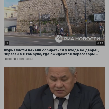
3
0:15
Журналисты начали собираться у входа во дворец
Чираган в Стамбуле, где ожидаются переговоры
России и Украины
Новости
1 год назад