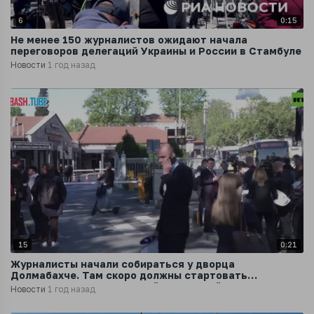
6
0:15
Не менее 150 журналистов ожидают начала
переговоров делегаций Украины и России в Стамбуле
Новости
1 год назад
15
0:21
Журналисты начали собираться у дворца
Долмабахче. Там скоро должны стартовать
переговоры между Россией и Украиной
Новости
1 год назад