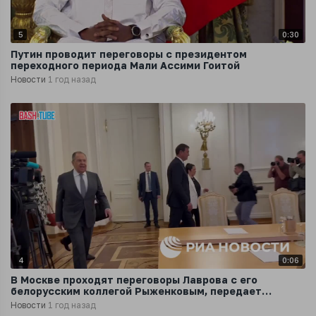
5
0:30
Путин проводит переговоры с президентом
переходного периода Мали Ассими Гоитой
Новости
1 год назад
4
0:06
В Москве проходят переговоры Лаврова с его
белорусским коллегой Рыженковым, передает
корреспондент РИА Новости
Новости
1 год назад