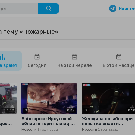
Наш те
а тему «Пожарные»
се время
Сегодня
На этой неделе
В этом месяце
0:32
3
0:07
3
0:1
В Ангарске Иркутской
Женщина погибла при
део
области горит склад на
попытке спасти
1050 квадратных
животных в
Новости
1 год назад
Новости
1 год назад
бря
метрах, сообщает МЧС
Нижегородской