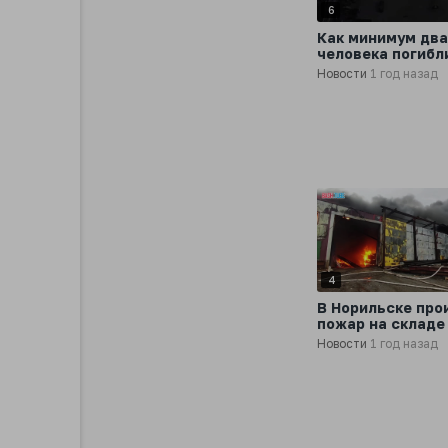
6
Как минимум два
человека погибл
результате утеч
Новости
1 год назад
химикатов на
нефтеперераба
заводе Pemex в 
4
В Норильске про
пожар на складе
ацетоном
Новости
1 год назад