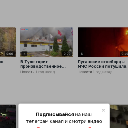
России
области, сообщает МЧ
России
0:06
4
0:20
6
0:1
ро
В Туле горит
Луганские огнеборцы
производственное
МЧС России потушили
здание на площади 800
пожар в городе
Новости
1 год назад
Новости
1 год назад
х в
«квадратов», сообщило
Ровеньки
МЧС
×
Подписывайся
на наш
телеграм канал и смотри видео