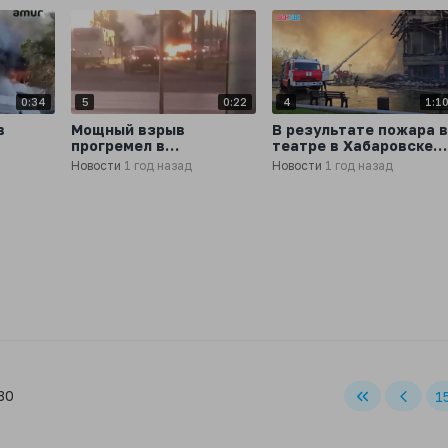
0:34
5
0:22
4
1:1
в
Мощный взрыв
В результате пожара в
прогремел в
театре в Хабаровске
Стерлитамаке
пострадали три
Новости
1 год назад
Новости
1 год назад
человека, сообщили в
МЧС России
30
1