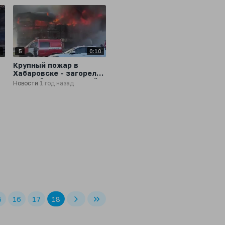
0
5
0:10
Крупный пожар в
Хабаровске - загорелся
краевой музыкальный
Новости
1 год назад
театр на улице Карла
Маркса
5
16
17
18