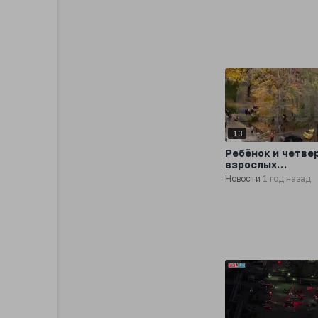
13
Ребёнок и четве
взрослых
заблокированы в
Новости
1 год назад
Очаковских баня
Москве