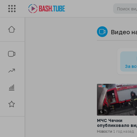
Видео н
За в
5
МЧС Чечни
опубликовало ви
взрыва на АЗС в
Новости
1 год назад
Грозном 12 октя