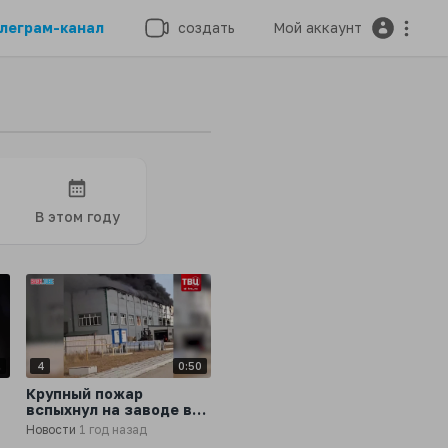
леграм-канал
создать
Мой аккаунт
В этом году
0
4
0:50
Крупный пожар
вспыхнул на заводе в
селе Капитоновка в
Новости
1 год назад
Якутии