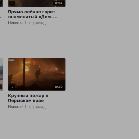
7
5
0:34
Прямо сейчас горит
-
знаменитый «Дом-
корабль» в центре
Новости
1 год назад
Москвы на улице
Большая Тульская
5
2
0:42
Крупный пожар в
Пермском крае
Новости
1 год назад