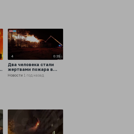
С
9
4
0:35
Два человека стали
жертвами пожара в
жилом доме в
Новости
1 год назад
Нефтеюганске