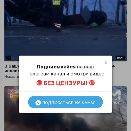
8
0:21
×
Подписывайся
на наш
В Башкирии в жутком ДТП с трактором погибло 4
человека
телеграм канал и смотри видео
Новости
2 года назад
🔞 БЕЗ ЦЕНЗУРЫ! 🔞
ПОДПИСАТЬСЯ НА КАНАЛ