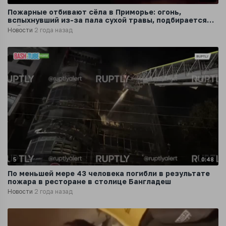
Пожарные отбивают сёла в Приморье: огонь,
вспыхнувший из-за пала сухой травы, подбирается
всё ближе
Новости
2 года назад
5
0:48
По меньшей мере 43 человека погибли в результате
пожара в ресторане в столице Бангладеш
Новости
2 года назад