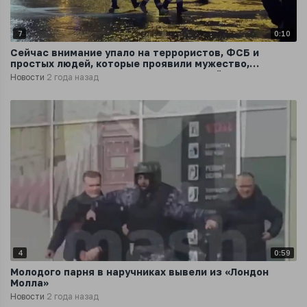
7
0:10
Сейчас внимание упало на террористов, ФСБ и
простых людей, которые проявили мужество,
приложив все силы для спасения людей
Новости
2 года назад
4
0:59
Молодого парня в наручниках вывели из «Лондон
Молла»
Новости
2 года назад