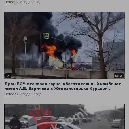
Новости
2 года назад
5
0:13
Дрон ВСУ атаковал горно-обогатительный комбинат
имени А.В. Варичева в Железногорске Курской
области
Новости
2 года назад