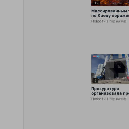
12
Массированным 
по Киеву пораже
промышленные и
Новости
1 год назад
другие объекты
9
Прокуратура
организовала пр
по факту пожара
Новости
1 год назад
Онежском
судостроительн
судоремонтном 
в Петрозаводске