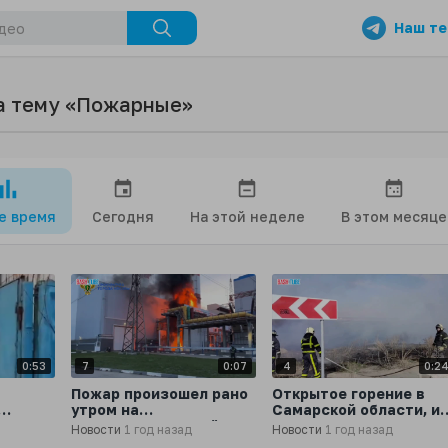
Наш те
а тему «Пожарные»
се время
Сегодня
На этой неделе
В этом месяце
0:53
7
0:07
4
0:2
Пожар произошел рано
Открытое горение в
утром на
Самарской области, из
 в Уфе
трансформаторной
за которого пришлось
Новости
1 год назад
Новости
1 год назад
обы
подстанции в
эвакуировать детсад,