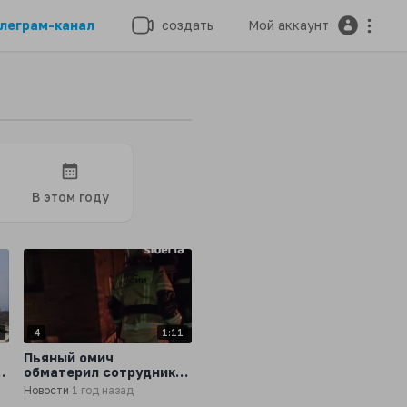
леграм-канал
создать
Мой аккаунт
В этом году
4
4
1:11
Пьяный омич
-
обматерил сотрудников
МЧС, приехавших
Новости
1 год назад
тушить пожар