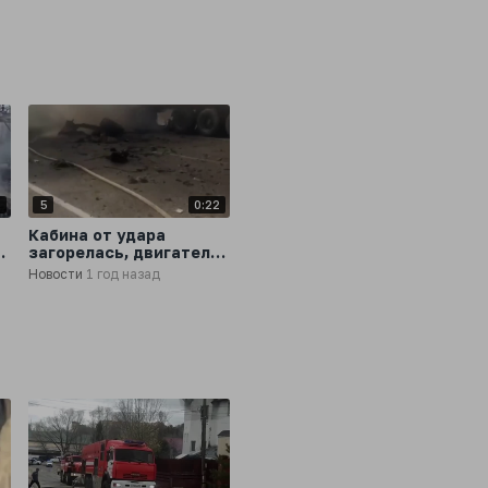
1
5
0:22
Кабина от удара
загорелась, двигатель
вылетел на дорогу: в
Новости
1 год назад
Приамурье жёсткая
авария с двумя фурами