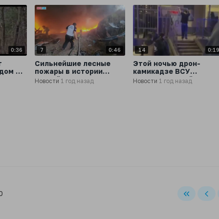
0:36
7
0:46
14
0:1
т
Сильнейшие лесные
Этой ночью дрон-
 дом в
пожары в истории
камикадзе ВСУ
тате
Южной Кореи
атаковал жилой дом в
Новости
1 год назад
Новости
1 год назад
и
продолжаются
Ростове-на-Дону
0