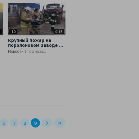
9
10
0:16
Крупный пожар на
поролоновом заводе в
Марий Эл локализован
Новости
1 год назад
на площади 10 тысяч м²
6
7
8
9