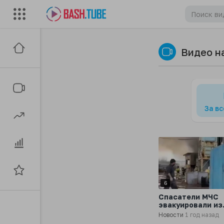
Видео н
За в
6
Спасатели МЧС
эвакуировали из
горящего здания
Новости
1 год назад
10 баллонов, чт