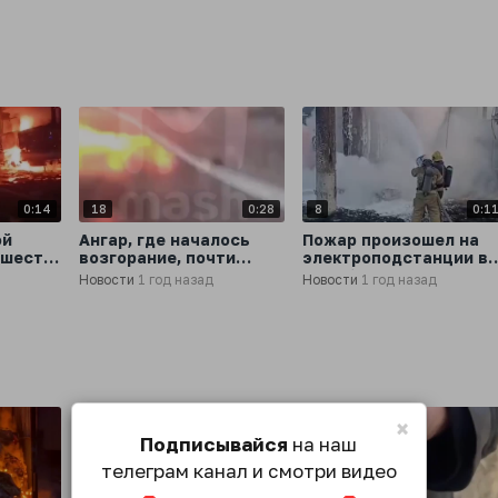
а
Востряковском
ликвидировано
проезде в Москве,
сообщила столичная
прокуратура
0:14
18
0:28
8
0:1
ой
Ангар, где началось
Пожар произошел на
 шесть
возгорание, почти
электроподстанции в
man
полностью выгорел
Оренбурге, открытое
Новости
1 год назад
Новости
1 год назад
горение
ликвидировано,
пострадавших нет,
сообщает ГУ МЧС
×
Подписывайся
на наш
телеграм канал и смотри видео