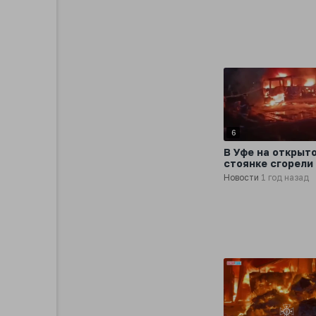
избежать взрыв
6
В Уфе на открыт
стоянке сгорели
грузовиков Shac
Новости
1 год назад