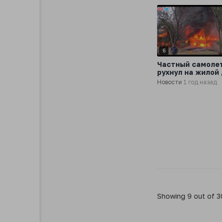
6
Частный самоле
рухнул на жилой
американском ш
Новости
1 год назад
Миннесота, сред
пассажиров нет
выживших
Showing 9 out of 3