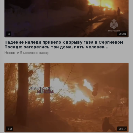
3
0:08
Падение наледи привело к взрыву газа в Сергиевом
Посаде: загорелись три дома, пять человек
пострадали
Новости
5 месяцев назад
10
0:17