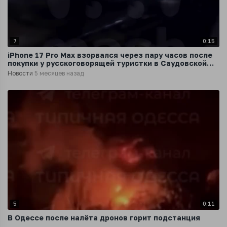
7
0:15
iPhone 17 Pro Max взорвался через пару часов после
покупки у русскоговорящей туристки в Саудовской
Аравии
Новости
5 месяцев назад
5
0:11
В Одессе после налёта дронов горит подстанция