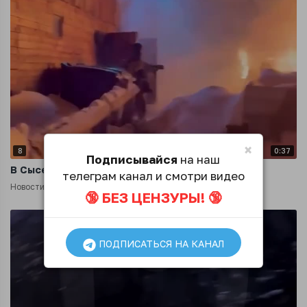
×
8
0:37
Подписывайся
на наш
В Сысерти загорелась конюшня
телеграм канал и смотри видео
Новости
5 месяцев назад
🔞 БЕЗ ЦЕНЗУРЫ! 🔞
ПОДПИСАТЬСЯ НА КАНАЛ