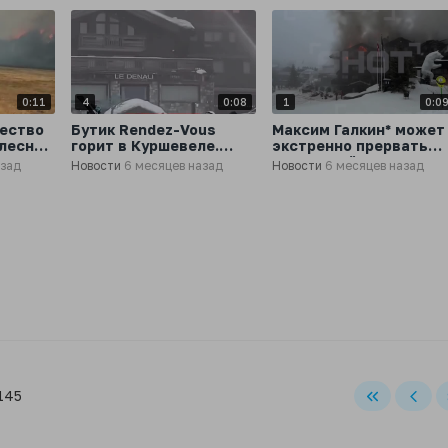
0:11
4
0:08
1
0:0
чество
Бутик Rendez-Vous
Максим Галкин* может
 лесных
горит в Куршевеле.
экстренно прервать
тине
Пожар не могут
роскошный отдых в
азад
Новости
6 месяцев назад
Новости
6 месяцев назад
потушить вторые сутки
Куршавеле из-за
сильнейшего пожара в
местном отеле
 145