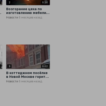
2
2
0:20
Возгорание цеха по
изготовлению мебели
произошло во
Новости
6 месяцев назад
Владивостоке
6
9
0:02
В коттеджном посёлке
в Новой Москве горит
таунхаус
Новости
6 месяцев назад