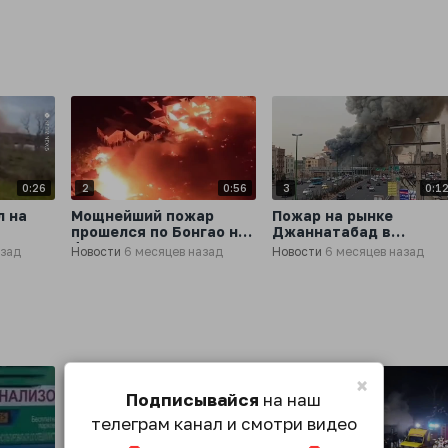
0:26
2
0:56
3
0:1
л на
Мощнейший пожар
Пожар на рынке
прошелся по Бонгао на
Джаннатабад в
-
Филиппинах и
Тегеране, - СМИ
азад
Новости
6 месяцев назад
Новости
6 месяцев назад
уничтожил 1000 домов
×
Подписывайся
на наш
телеграм канал и смотри видео