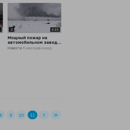
9
3
0:15
Мощный пожар на
автомобильном заводе
Volkswagen в Калуге
Новости
6 месяцев назад
8
9
10
11