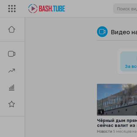
Видео н
За в
1
Чёрный дым пря
сейчас валит из
«Известий» в
Новости
5 месяцев н
Партийном переу