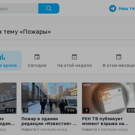
Наш те
а тему «Пожары»
се время
Сегодня
На этой неделе
В этом месяце
0:10
3
0:06
4
0:2
мо
Пожар в здании
РЕН ТВ публикует
 здания
редакции «Известия» в
момент взрыва на
Партийном переулке в
автозаправке под
азад
Новости
5 месяцев назад
Новости
5 месяцев назад
лке в
Москве
Сургутом