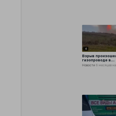
Москве
4
Взрыв произоше
газопроводе в
Луизиане в США 
Новости
6 месяцев н
пострадал один
человек