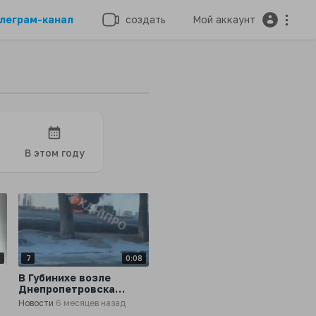
леграм-канал
создать
Мой аккаунт
В этом году
6
7
0:08
В Губинихе возле
Днепропетровска
прилетело по
Новости
6 месяцев назад
нефтебазе, после чего