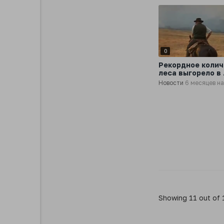
0
Рекордное коли
леса выгорело в
пожарах в Арген
Новости
6 месяцев н
Showing 11 out of