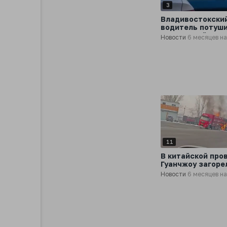
3
Владивостокски
водитель потуш
загоревшийся на
Новости
6 месяцев н
автобус голыми 
а затем продол
свой рейс
11
В китайской про
Гуанчжоу загоре
фура-свиновоз
Новости
6 месяцев н