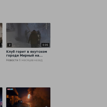
начался сильный пожар
2
2
0:05
Клуб горит в якутском
городе Мирный на
площади 470 кв.
Новости
6 месяцев назад
метров