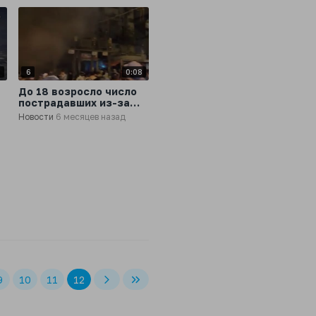
5
6
0:08
До 18 возросло число
пострадавших из-за
пожара в ТЦ в
Новости
6 месяцев назад
Пакистане
9
10
11
12