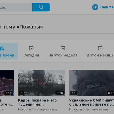
Наш те
а тему «Пожары»
се время
Сегодня
На этой неделе
В этом месяце
0:12
3
0:20
10
0:0
в
Кадры пожара и его
Украинские СМИ пишу
 отеле
тушения на
о сильном прилёте по
нефтехранилище
нефтебазе в селе
азад
Новости
6 месяцев назад
Новости
6 месяцев назад
ль,
компании
Смольное Львовской