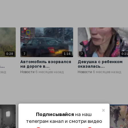
«Львовнефтепродукт»
области
0:28
7
1:16
7
0:2
Автомобиль взорвался
Девушка с ребенком
в
на дороге в
оказалась
Новгородской области
заблокирована в
азад
Новости
6 месяцев назад
Новости
6 месяцев назад
и,
задымленном лифте
многоэтажки во
Владивостоке
×
Подписывайся
на наш
телеграм канал и смотри видео