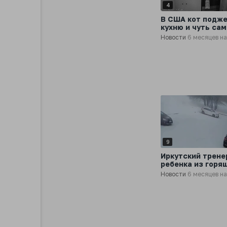
4
В США кот подже
кухню и чуть сам
сгорел
Новости
6 месяцев н
9
Иркутский трене
ребенка из горя
машины
Новости
6 месяцев н