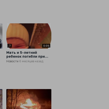
заживо
1
7
0:09
Мать и 5-летний
ребенок погибли при
пожаре в Подмосковье:
Новости
6 месяцев назад
дома закоротил кабель,
и несчастные сгорели
заживо