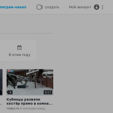
леграм-канал
создать
Мой аккаунт
В этом году
6
4
0:17
т
Кубинцы развели
костёр прямо в комнате
хостела, чтобы
Новости
6 месяцев назад
согреться, но сгорели