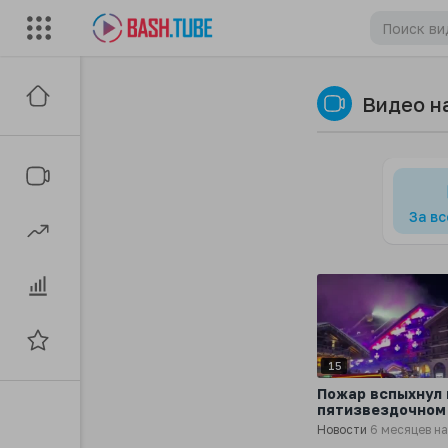
Видео н
За в
15
Пожар вспыхнул 
пятизвездочном
на горнолыжном
Новости
6 месяцев н
курорте Куршеве