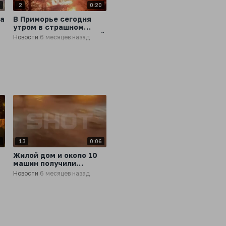
2
2
0:20
за
В Приморье сегодня
утром в страшном
пожаре сгорел частный
Новости
6 месяцев назад
дом - из огня вытащили
семью из трех человек
2
13
0:06
т
Жилой дом и около 10
машин получили
сильные повреждения
Новости
6 месяцев назад
после серии взрывов в
Новой Адыгее