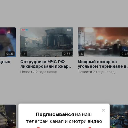
0:15
4
0:58
6
0:1
щных
Сотрудники МЧС РФ
Мощный пожар на
ликвидировали пожар
угольном терминале в
площадью 1000
Усть-Луге
Новости
2 года назад
Новости
2 года назад
квадратных метров на
Ленинградской област
Кировском рынке в
Самаре
×
Подписывайся
на наш
телеграм канал и смотри видео