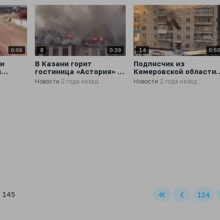
0:06
8
0:39
14
0:5
ли
В Казани горит
Подписчик из
й
гостиница «Астория» -
Кемеровской области
дым виден за
прислал шокирующее
Новости
2 года назад
Новости
2 года назад
ии
несколько километров
видео
f 145
124