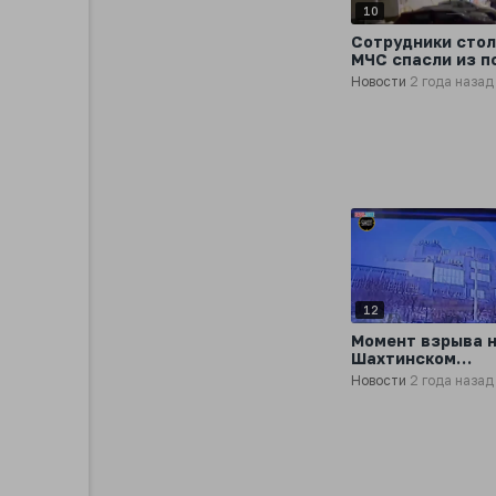
10
Сотрудники стол
МЧС спасли из п
женщину в моск
Новости
2 года назад
районе Перово
12
Момент взрыва 
Шахтинском
полиэфирном за
Новости
2 года назад
Ростовской обла
где пострадали 
человек