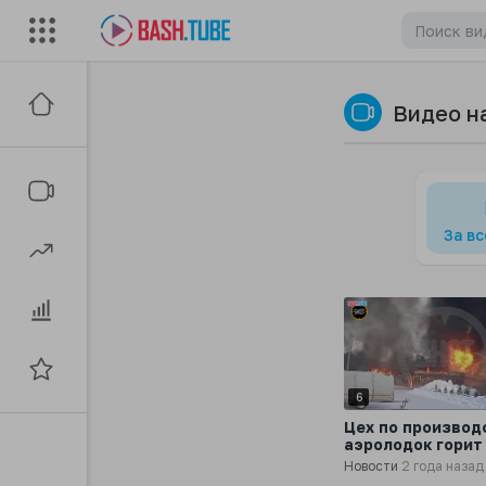
Видео н
За в
6
Цех по производ
аэролодок горит
Красноярском к
Новости
2 года назад