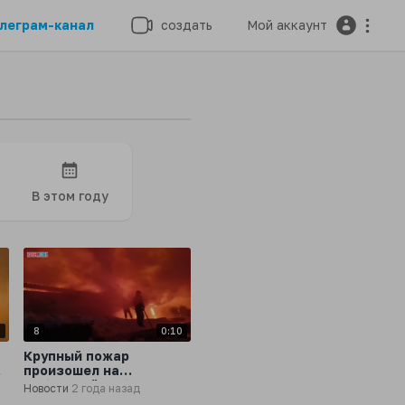
леграм-канал
создать
Мой аккаунт
В этом году
8
8
0:10
Крупный пожар
-
произошел на
мебельной фабрике в
Новости
2 года назад
Челябинской области в