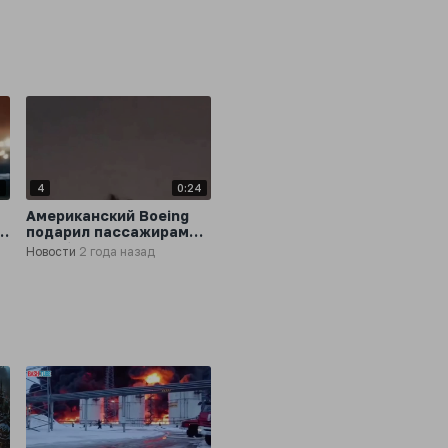
двух километрах от
поселка Батуринский
2
4
0:24
Американский Boeing
подарил пассажирам
незабываемые
Новости
2 года назад
и
ощущения,
загоревшись сразу же
после вылета