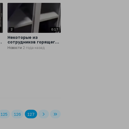
0
2
0:17
Некоторые из
сотрудников горящего
склада утверждают,
Новости
2 года назад
что их не выпускали
без досмотра, чтобы
они не украли товары
125
126
127