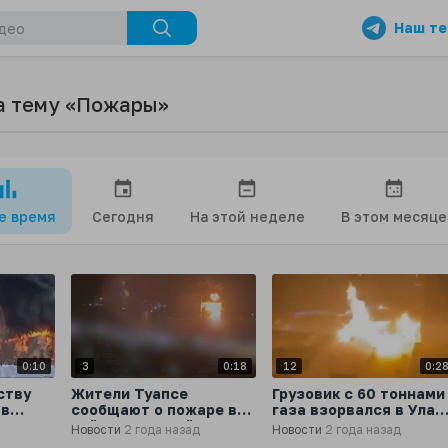
Наш те
а тему «Пожары»
се время
Сегодня
На этой неделе
В этом месяце
0:10
3
0:18
12
0:2
ству
Жители Туапсе
Грузовик с 60 тоннами
 в
сообщают о пожаре в
газа взорвался в Улан
рае
районе местной
Баторе, столице
Новости
2 года назад
Новости
2 года назад
нефтебазы
Монголии