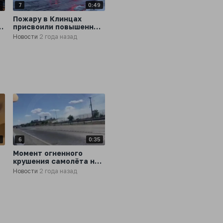
3
7
0:49
Пожару в Клинцах
присвоили повышенный
0
ранг сложности
Новости
2 года назад
5
6
0:35
Момент огненного
крушения самолёта на
трассе города Тальке в
Новости
2 года назад
Чили
ю