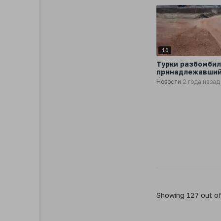
10
Турки разбомби
принадлежавши
Франции завод
Новости
2 года назад
«Лафарж» в Сир
Showing 127 out o