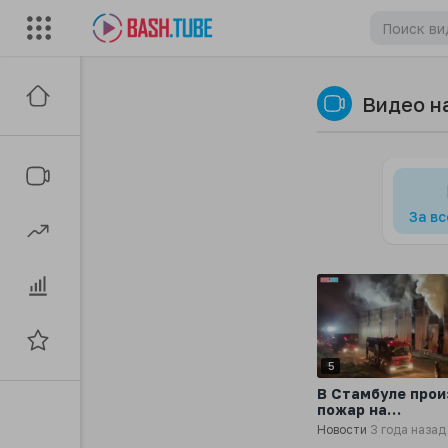
Видео н
За в
5
В Стамбуле про
пожар на
перерабатываю
Новости
3 года назад
заводе