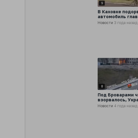
9
В Каховке подор
автомобиль гла
поселка Любимов
Новости
3 года назад
Херсонской обла
Андрея Штепы
8
Под Броварами ч
взорвалось, Укр
Новости
4 года назад