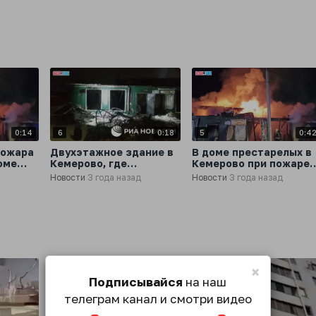
0:14
6
0:18
5
0:4
пожара
Двухэтажное здание в
В доме престарелых в
оме
Кемерово, где
Кемерово при пожаре
располагался
погибли 20 человек
Новости
3 года назад
Новости
3 года назад
сгоревший дом
престарелых, сильно
пострадало
×
Подписывайся
на наш
телеграм канал и смотри видео