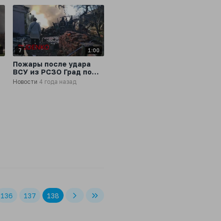
8
7
1:00
Пожары после удара
ВСУ из РСЗО Град по
жилым кварталам г
Новости
4 года назад
Донецка
136
137
138