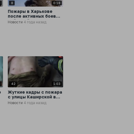
0
8
0:18
Пожары в Харькове
после активных боевых
действий
Новости
4 года назад
8
42
1:03
р
Жуткие кадры с пожара
с улицы Каширской в
Нижнем Новгороде
Новости
4 года назад