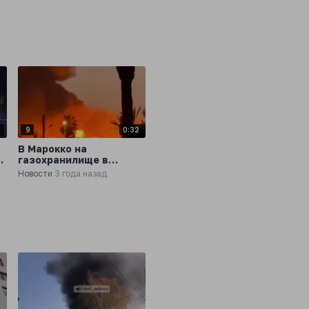
2
9
0:32
В Марокко на
газохранилище в
портовом городе
Новости
3 года назад
Мохаммедия произошёл
мощный взрыв