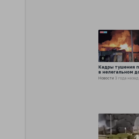
6
Кадры тушения 
в нелегальном д
престарелых в
Новости
3 года назад
Кемерово