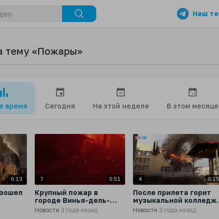
Наш те
а тему «Пожары»
се время
Сегодня
На этой неделе
В этом месяце
0:13
7
0:51
4
0:1
изошел
Крупный пожар в
После прилета горит
городе Винья-дель-
музыкальной колледж 
щем
Мар, Чили
Артемовске
Новости
3 года назад
Новости
3 года назад