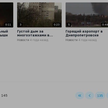
0:11
3
0:23
5
0:4
ьный
Густой дым за
Горящий аэропорт в
мыши
многоэтажками в
Днепропетровске
Харькове
Новости
4 года назад
Новости
4 года назад
f 145
135