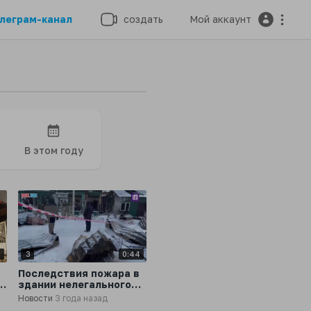
леграм-канал
создать
Мой аккаунт
В этом году
5
3
0:44
Последствия пожара в
в
здании нелегального
приюта в Кемерове
Новости
3 года назад