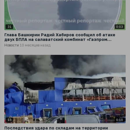
31
0:03
Глава Башкирии Радий Хабиров сообщил об атаке
двух БПЛА на салаватский комбинат «Газпром
нефтехим Салават»
Новости
10 месяцев назад
13
0:10
Последствия удара по складам на территории