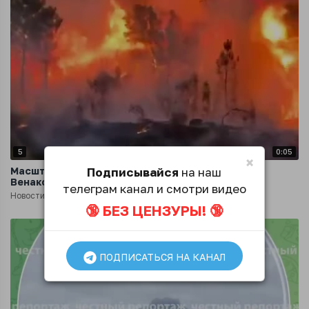
5
0:05
×
Подписывайся
на наш
Масштабные лесные пожары охватили коммуну
Венако на французском острове Корсика
телеграм канал и смотри видео
Новости
10 месяцев назад
🔞 БЕЗ ЦЕНЗУРЫ! 🔞
ПОДПИСАТЬСЯ НА КАНАЛ