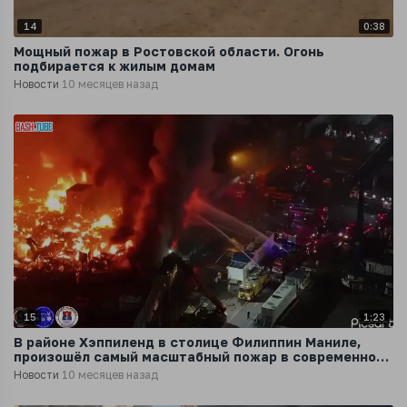
14
0:38
Мощный пожар в Ростовской области. Огонь
подбирается к жилым домам
Новости
10 месяцев назад
15
1:23
В районе Хэппиленд в столице Филиппин Маниле,
произошёл самый масштабный пожар в современной
истории
Новости
10 месяцев назад