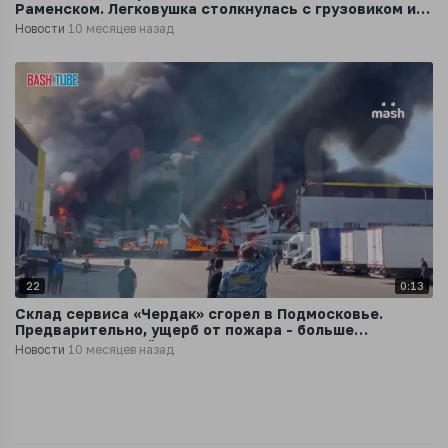
Раменском. Легковушка столкнулась с грузовиком и
от удара обе машины загорелись
Новости
10 месяцев назад
22
0:13
Склад сервиса «Чердак» сгорел в Подмосковье.
Предварительно, ущерб от пожара - больше
миллиарда рублей
Новости
10 месяцев назад