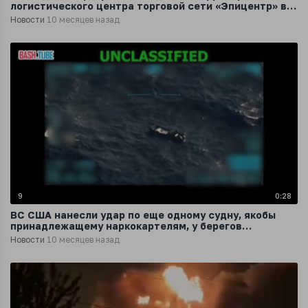
логистического центра торговой сети «Эпицентр» в
Киеве
Новости
10 месяцев назад
9
0:28
ВС США нанесли удар по еще одному судну, якобы
принадлежащему наркокартелям, у берегов
Венесуэлы, заявил Трамп
Новости
10 месяцев назад