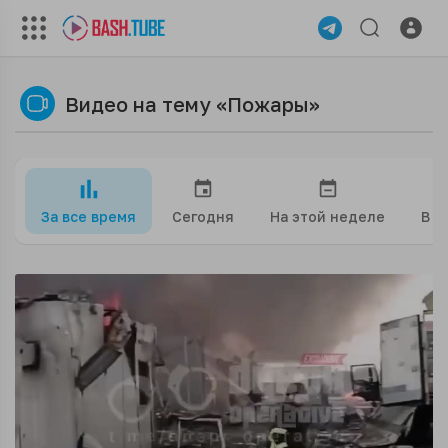
Видео на тему «Пожары»
За все время
Сегодня
На этой неделе
В э