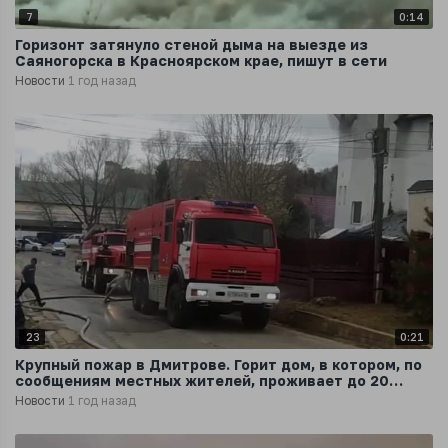
7
0:14
Горизонт затянуло стеной дыма на выезде из
Саяногорска в Красноярском крае, пишут в сети
Новости
1 год назад
23
0:21
Крупный пожар в Дмитрове. Горит дом, в котором, по
сообщениям местных жителей, проживает до 20
человек
Новости
1 год назад