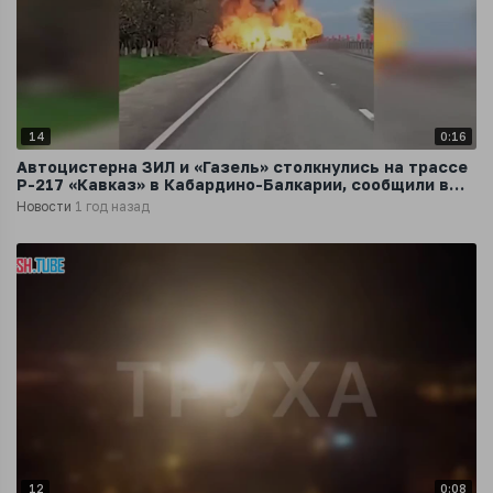
14
0:16
Автоцистерна ЗИЛ и «Газель» столкнулись на трассе
Р-217 «Кавказ» в Кабардино-Балкарии, сообщили в
МВД региона
Новости
1 год назад
12
0:08