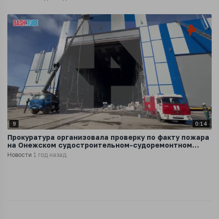
9
0:14
Прокуратура организовала проверку по факту пожара
на Онежском судостроительном-судоремонтном
заводе в Петрозаводске
Новости
1 год назад