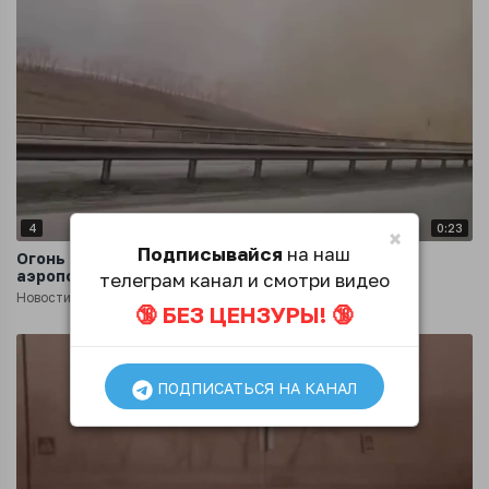
4
0:23
×
Подписывайся
на наш
Огонь подошёл вплотную к трассе в сторону
аэропорта Красноярска
телеграм канал и смотри видео
Новости
1 год назад
🔞 БЕЗ ЦЕНЗУРЫ! 🔞
ПОДПИСАТЬСЯ НА КАНАЛ