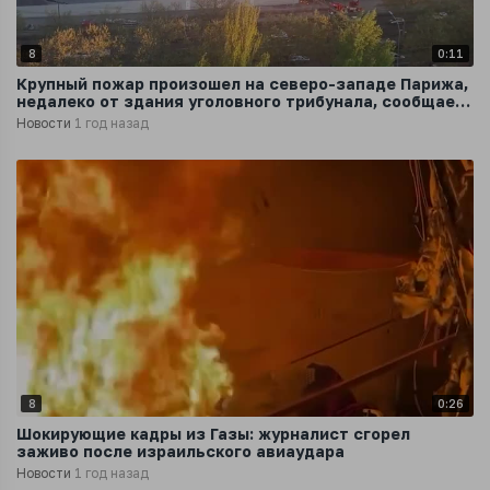
8
0:11
Крупный пожар произошел на северо-западе Парижа,
недалеко от здания уголовного трибунала, сообщает
телеканал BFMTV
Новости
1 год назад
8
0:26
Шокирующие кадры из Газы: журналист сгорел
заживо после израильского авиаудара
Новости
1 год назад