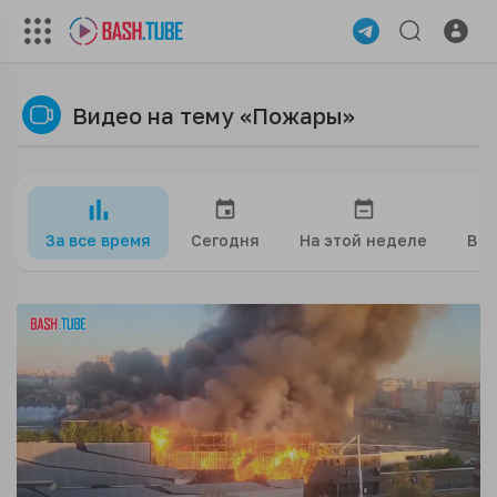
Видео на тему «Пожары»
За все время
Сегодня
На этой неделе
В э